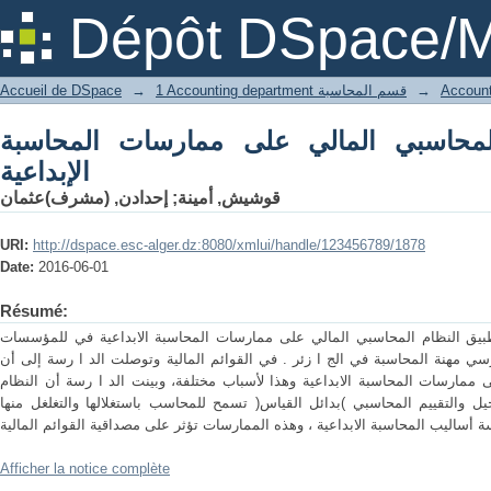
اسبي المالي على ممارسات المحاسبة الإبداعية
Dépôt DSpace/M
Accueil de DSpace
→
1 Accounting department قسم المحاسبة
→
المحاسبي المالي على ممارسات المحاسبة
الإبداعية
إحدادن, (مشرف)عثمان
;
قوشيش, أمينة
URI:
http://dspace.esc-alger.dz:8080/xmlui/handle/123456789/1878
Date:
2016-06-01
Résumé:
طبيق النظام المحاسبي المالي على ممارسات المحاسبة الابداعية في للمؤسسات
سي مهنة المحاسبة في الج ا زئر . في القوائم المالية وتوصلت الد ا رسة إلى أن
ى ممارسات المحاسبة الابداعية وهذا لأسباب مختلفة، وبينت الد ا رسة أن النظام
يل والتقييم المحاسبي )بدائل القياس( تسمح للمحاسب باستغلالها والتغلغل منها
Afficher la notice complète