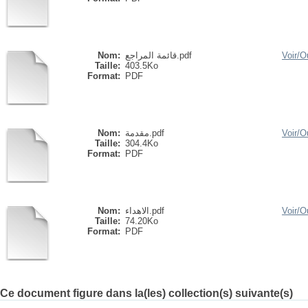
Nom:
قائمة المراجع.pdf
Voir/
Ou
Taille:
403.5Ko
Format:
PDF
Nom:
مقدمة.pdf
Voir/
Ou
Taille:
304.4Ko
Format:
PDF
Nom:
الاهداء.pdf
Voir/
Ou
Taille:
74.20Ko
Format:
PDF
Ce document figure dans la(les) collection(s) suivante(s)