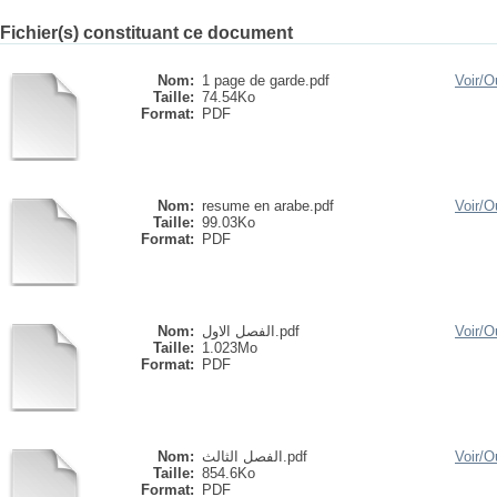
Fichier(s) constituant ce document
Nom:
1 page de garde.pdf
Voir/
Ou
Taille:
74.54Ko
Format:
PDF
Nom:
resume en arabe.pdf
Voir/
Ou
Taille:
99.03Ko
Format:
PDF
Nom:
الفصل الاول.pdf
Voir/
Ou
Taille:
1.023Mo
Format:
PDF
Nom:
الفصل الثالث.pdf
Voir/
Ou
Taille:
854.6Ko
Format:
PDF