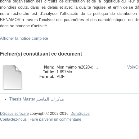
bonne organisation des circuits de distribution et de la logistique qui leur p
moindres couts, dans les délais et avec la qualité requise, et enfin de se dif
notre recherche est d'analyser l'efficacité de la politique de distributio
BENAMOR à travers l'analyse des paramètres et des caractéristiques qui dis
dans sa branche d'activité.
Afficher la notice complète
Fichier(s) constituant ce document
Nom:
Mon mémoire2020-c ...
Voir/
Ou
Taille:
1.897Mo
Format:
PDF
Thesis Master مذكرات الماستر
DSpace software
copyright © 2002-2016
DuraSpace
Contactez-nous
|
Faire parvenir un commentaire