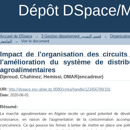
Dépôt DSpace/M
distribution des produits agroalimenta
Accueil de DSpace
→
3 Gestion département قسم التسيير
→
الماستر
→
Voir le document
Impact de l'organisation des circuits
l'amélioration du système de distri
agroalimentaires
Djeroud, Chahinez
;
Hemissi, OMAR(encadreur)
URI:
http://dspace.esc-alger.dz:8080/xmlui/handle/123456789/191
Date:
2020-06-01
Résumé:
Le marché agroalimentaire en Algérie recèle un grand potentiel de déve
croissance, en raison de l'augmentation de la consommation accompa
concurrence. Ce qui pousse les firmes à tenter de mettre en place une politi