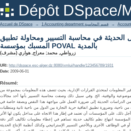
ديثة في محاسبة التسيير ومحاولة تطبيق ABC في وحدة المسبك بمؤسسة POVAL
Dépôt DSpace/M
بالمدية
→
1 Accounting department قسم المحاسبة
→
Accueil de DSpace
الحديثة في محاسبة التسيير ومحاولة تطبيق ABC في وحدة
المسبك بمؤسسة POVAL بالمدية
زرواطي, محمد
;
معراج, هواري (مشرف)
URI:
http://dspace.esc-alger.dz:8080/xmlui/handle/123456789/1931
Date:
2009-06-01
Résumé:
ر المعلومات لمتخذي القرارات الإدارية، بحيث تتصف هذه المعلومات بمجموعة من
لموضوعية والوقتية، الخ. وفي سبيل ذلك وصفت محاسبة التسيير بأنها أحد مجالات
يد من الدراسات الحديثة إلى ضرورة العمل على مواجهة هذا النقص وبصفة خاصة في
 من ناحية، وضرورة تطبيق اتفاقية حرية التجارة بين الدول من ناحية ثانية ومتطلبات
 أجل ذلك، على المؤسسات أن تعتمد في إطار هذا الاتجاه على مداخل يكون لها الأثر
المؤسسة انتهاج نظم تكاليف حديثة تساهم في إعطاء معلومات تكاليف أكثر دقة
 أو في الوظائف الأخرى وبالأخص التسيير الإستراتيجي وكذلك أنظمة الإنتاج الحديثة
لمخزون، وتصميم الإنتاج بطريقة التكلفة المستهدفة، والاهتمام أكثر بالجودة