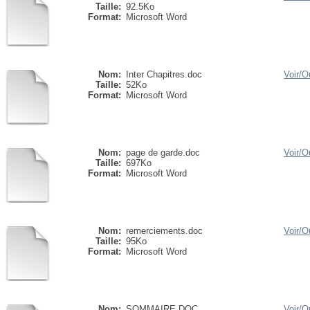
Taille:
92.5Ko
Format:
Microsoft Word
Nom:
Inter Chapitres.doc
Voir/
Ou
Taille:
52Ko
Format:
Microsoft Word
Nom:
page de garde.doc
Voir/
Ou
Taille:
697Ko
Format:
Microsoft Word
Nom:
remerciements.doc
Voir/
Ou
Taille:
95Ko
Format:
Microsoft Word
Nom:
SOMMAIRE.DOC
Voir/
Ou