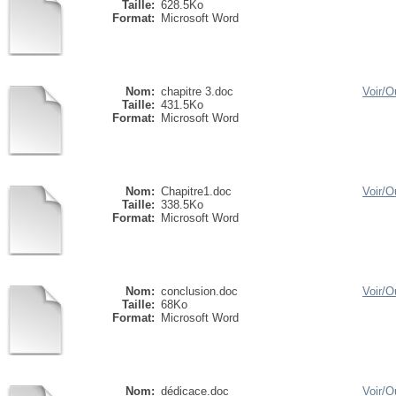
Taille:
628.5Ko
Format:
Microsoft Word
Nom:
chapitre 3.doc
Voir/
Ou
Taille:
431.5Ko
Format:
Microsoft Word
Nom:
Chapitre1.doc
Voir/
Ou
Taille:
338.5Ko
Format:
Microsoft Word
Nom:
conclusion.doc
Voir/
Ou
Taille:
68Ko
Format:
Microsoft Word
Nom:
dédicace.doc
Voir/
Ou