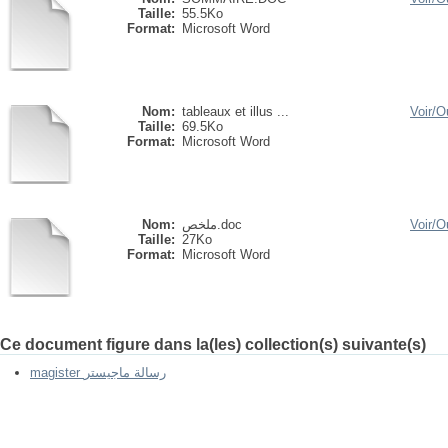
Taille:
55.5Ko
Format:
Microsoft Word
Nom:
tableaux et illus ...
Voir/
Ou
Taille:
69.5Ko
Format:
Microsoft Word
Ou
Voir/
ملخص.doc
Nom:
Taille:
27Ko
Format:
Microsoft Word
Ce document figure dans la(les) collection(s) suivante(s)
magister رسالة ماجيستر