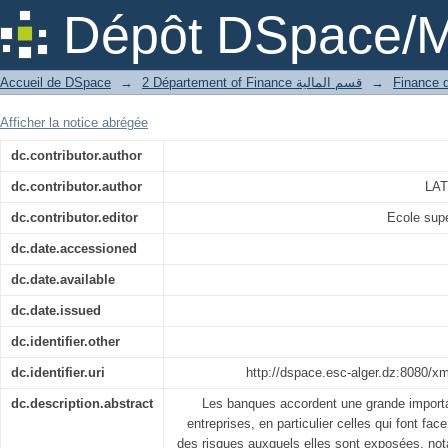
Comportement de la banque face aux cr
Dépôt DSpace/M
Accueil de DSpace
→
2 Département of Finance قسم المالية
→
Afficher la notice abrégée
dc.contributor.author
dc.contributor.author
LAT
dc.contributor.editor
Ecole sup
dc.date.accessioned
dc.date.available
dc.date.issued
dc.identifier.other
dc.identifier.uri
http://dspace.esc-alger.dz:8080/x
dc.description.abstract
Les banques accordent une grande importa
entreprises, en particulier celles qui font face
des risques auxquels elles sont exposées, not