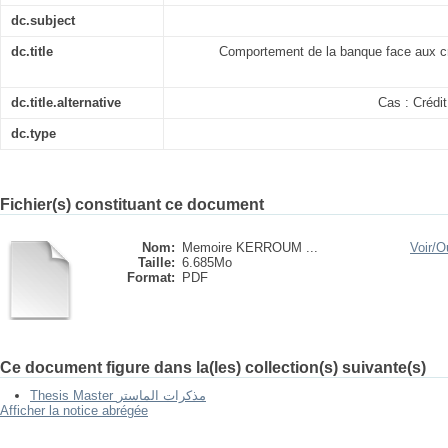
dc.subject
dc.title
Comportement de la banque face aux c
dc.title.alternative
Cas : Crédit
dc.type
Fichier(s) constituant ce document
Nom:
Memoire KERROUM ...
Voir/
Ou
Taille:
6.685Mo
Format:
PDF
Ce document figure dans la(les) collection(s) suivante(s)
Thesis Master مذكرات الماستر
Afficher la notice abrégée