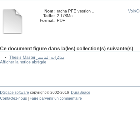
Nom:
racha PFE vesrion ...
Voir/
Ou
Taille:
2.178Mo
Format:
PDF
Ce document figure dans la(les) collection(s) suivante(s)
Thesis Master مذكرات الماستر
Afficher la notice abrégée
DSpace software
copyright © 2002-2016
DuraSpace
Contactez-nous
|
Faire parvenir un commentaire