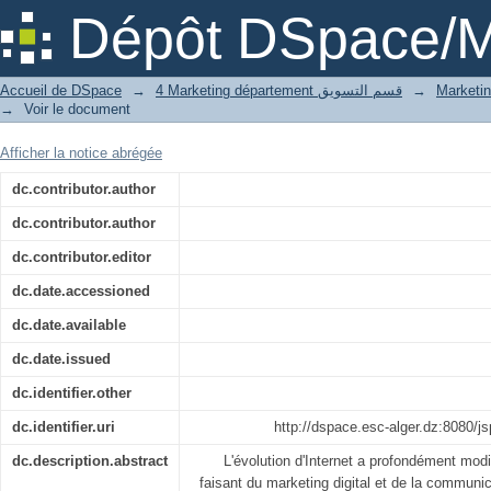
L'impact des offres digitales sur la déc
Dépôt DSpace/M
Accueil de DSpace
→
4 Marketing département قسم التسويق
→
→
Voir le document
Afficher la notice abrégée
dc.contributor.author
dc.contributor.author
dc.contributor.editor
dc.date.accessioned
dc.date.available
dc.date.issued
dc.identifier.other
dc.identifier.uri
http://dspace.esc-alger.dz:8080/j
dc.description.abstract
L'évolution d'Internet a profondément mod
faisant du marketing digital et de la communic