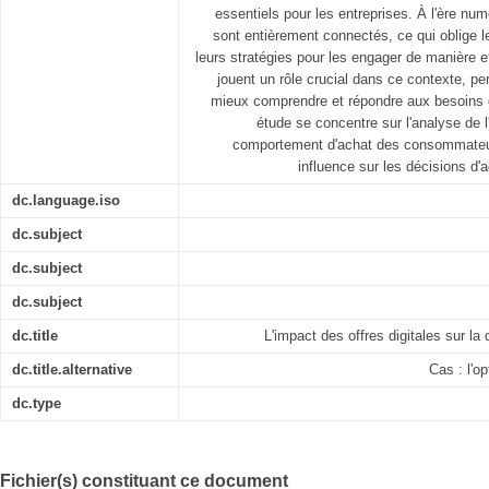
essentiels pour les entreprises. À l'ère n
sont entièrement connectés, ce qui oblige l
leurs stratégies pour les engager de manière ef
jouent un rôle crucial dans ce contexte, pe
mieux comprendre et répondre aux besoins
étude se concentre sur l'analyse de l
comportement d'achat des consommateur
influence sur les décisions d'
dc.language.iso
dc.subject
dc.subject
dc.subject
dc.title
L'impact des offres digitales sur la
dc.title.alternative
Cas : l'o
dc.type
Fichier(s) constituant ce document