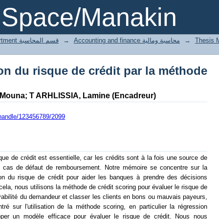
on du risque de crédit par la méthode 
DSpace/Manakin
1 Accounting department قسم المحاسبة
→
Accounting and finance محاسبة ومالية
→
on du risque de crédit par la méthode
 Mouna
;
T ARHLISSIA, Lamine (Encadreur)
i/handle/123456789/2099
que de crédit est essentielle, car les crédits sont à la fois une source de
n cas de défaut de remboursement. Notre mémoire se concentre sur la
on du risque de crédit pour aider les banques à prendre des décisions
 cela, nous utilisons la méthode de crédit scoring pour évaluer le risque de
vabilité du demandeur et classer les clients en bons ou mauvais payeurs,
tré sur l'utilisation de la méthode scoring, en particulier la régression
pper un modèle efficace pour évaluer le risque de crédit. Nous nous