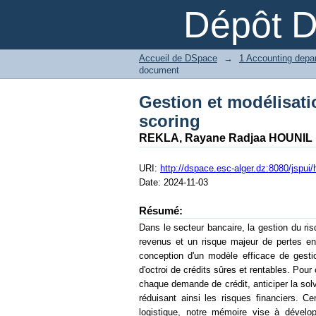
Gestion et modélisati
Dépôt 
Accueil de DSpace
→
document
Gestion et modélisati
scoring
REKLA, Rayane Radjaa HOUNIL
URI:
http://dspace.esc-alger.dz:8080/jspu
Date:
2024-11-03
Résumé:
Dans le secteur bancaire, la gestion du ris
revenus et un risque majeur de pertes e
conception d'un modèle efficace de gesti
d'octroi de crédits sûres et rentables. Pour
chaque demande de crédit, anticiper la sol
réduisant ainsi les risques financiers. Cen
logistique, notre mémoire vise à dévelo