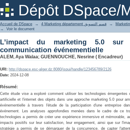
L’impact du marketing 5.0 sur l’effica
Dépôt DSpace/M
Accueil de DSpace
→
4 Marketing département قسم التسويق
→
→
Voir le document
L’impact du marketing 5.0 sur l
communication événementielle
ALEM, Aya Walaa
;
GUENNOUCHE, Nesrine ( Encadreur)
URI:
http://dspace.esc-alger.dz:8080/jspui/handle/123456789/2126
Date:
2024-12-08
Résumé:
Cette étude vise a exploré comment utiliser les technologies émergentes com
artificielle et l'internet des objets dans une approche marketing 5.0 pour am
événementielle à travers l'étude de la participation d'une entreprise d
événement. Les analyses approfondies menées dans le cadre de ce trava
technologies a permis de créer une expérience immersive et mémorable, ad
impacts positifs sur leur satisfaction, leur engagement, ainsi que sur l'im
stratégie a permis de se démarquer de la concurrence, de capter l'attent