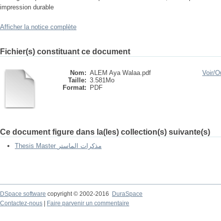
impression durable
Afficher la notice complète
Fichier(s) constituant ce document
Nom:
ALEM Aya Walaa.pdf
Voir/
Ou
Taille:
3.581Mo
Format:
PDF
Ce document figure dans la(les) collection(s) suivante(s)
Thesis Master مذكرات الماستر
DSpace software
copyright © 2002-2016
DuraSpace
Contactez-nous
|
Faire parvenir un commentaire