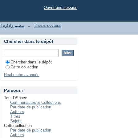
sociale de l’entreprise
Ouvrir une session
t of enterprises تنظيم وادارة المؤسسات
→
Thesis doctoral
Chercher dans le dépôt
Chercher dans le dépôt
Cette collection
Recherche avancée
Parcourir
Tout DSpace
Communautés & Collections
Par date de publication
Auteurs
Titres
Sujets
Cette collection
Par date de publication
Auteurs