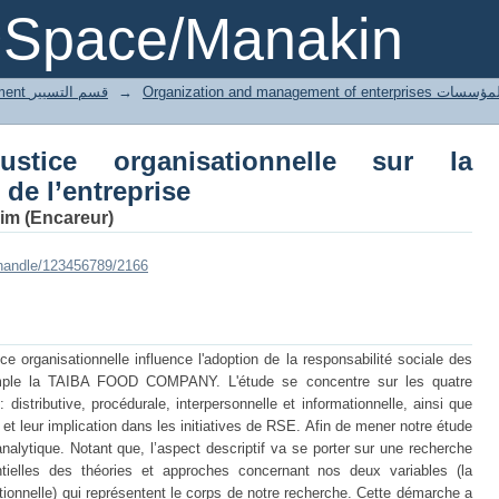
 organisationnelle sur la responsabilité 
DSpace/Manakin
3 Gestion département قسم التسيير
→
Organization and managemen
stice organisationnelle sur la
 de l’entreprise
m (Encareur)
i/handle/123456789/2166
 organisationnelle influence l'adoption de la responsabilité sociale des
emple la TAIBA FOOD COMPANY. L'étude se concentre sur les quatre
 distributive, procédurale, interpersonnelle et informationnelle, ainsi que
et leur implication dans les initiatives de RSE. Afin de mener notre étude
alytique. Notant que, l’aspect descriptif va se porter sur une recherche
ielles des théories et approches concernant nos deux variables (la
sationnelle) qui représentent le corps de notre recherche. Cette démarche a