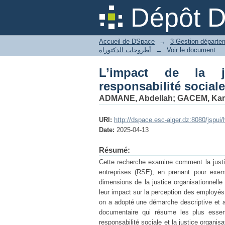
L’impact de la justice
Dépôt 
Accueil de DSpace
→
أطروحات الدكتوراه
→
Voir le document
L’impact de la ju
responsabilité sociale
ADMANE, Abdellah
;
GACEM, Kari
URI:
http://dspace.esc-alger.dz:8080/jspu
Date:
2025-04-13
Résumé:
Cette recherche examine comment la justice
entreprises (RSE), en prenant pour ex
dimensions de la justice organisationnelle :
leur impact sur la perception des employés 
on a adopté une démarche descriptive et an
documentaire qui résume les plus essent
responsabilité sociale et la justice organi