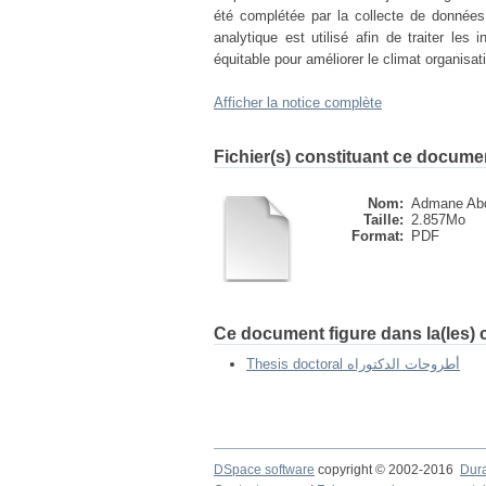
été complétée par la collecte de données, 
analytique est utilisé afin de traiter les
équitable pour améliorer le climat organisat
Afficher la notice complète
Fichier(s) constituant ce docume
Nom:
Admane Abda
Taille:
2.857Mo
Format:
PDF
Ce document figure dans la(les) c
Thesis doctoral أطروحات الدكتوراه
DSpace software
copyright © 2002-2016
Dur