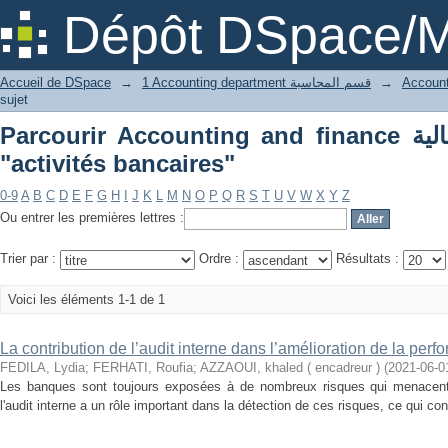
Dépôt DSpace/M
Accueil de DSpace
→
1 Accounting department قسم المحاسبة
→
sujet
Parcourir Accounting and finance محاسبة ومالية par sujet
"activités bancaires"
0-9
A
B
C
D
E
F
G
H
I
J
K
L
M
N
O
P
Q
R
S
T
U
V
W
X
Y
Z
Ou entrer les premières lettres :
Trier par :
Ordre :
Résultats :
Voici les éléments 1-1 de 1
La contribution de l’audit interne dans l’amélioration de la per
FEDILA, Lydia
;
FERHATI, Roufia
;
AZZAOUI, khaled ( encadreur )
(
2021-06-0
Les banques sont toujours exposées à de nombreux risques qui menacent l
l'audit interne a un rôle important dans la détection de ces risques, ce qui cont