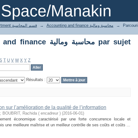
Parcourir Accounting and finance ة ومالية
DSpace/Manakin
1 Accounting department قسم المحاسبة
→
Accounting and finance محاسبة ومالية
→
Parcourir Ac
محاسبة ومالي par sujet
S
T
U
V
W
X
Y
Z
Résultats :
n sur l’amélioration de la qualité de l’information
;
BOUBRIT, Rachida ( encadreur )
(
2016-06-01
)
nnement économique caractérisé par une forte concurrence locale et
ois une meilleure maîtrise et un meilleur contrôle de ses coûts et coûts ...