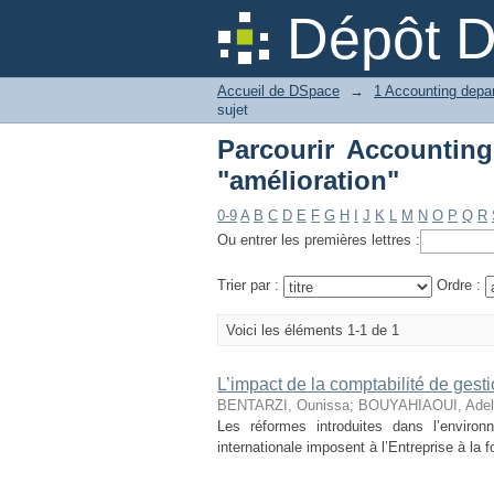
Dépôt 
Accueil de DSpace
→
sujet
Parcourir Accounting and finance ة
"amélioration"
0-9
A
B
C
D
E
F
G
H
I
J
K
L
M
N
O
P
Q
R
Ou entrer les premières lettres :
Trier par :
Ordre :
Voici les éléments 1-1 de 1
L’impact de la comptabilité de gestio
BENTARZI, Ounissa
;
BOUYAHIAOUI, Adel
Les réformes introduites dans l’enviro
internationale imposent à l’Entreprise à la f