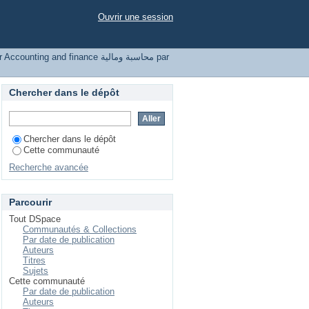
محاسب par sujet "amélioration"
Ouvrir une session
counting and finance محاسبة ومالية par
Chercher dans le dépôt
Chercher dans le dépôt
Cette communauté
Recherche avancée
Parcourir
Tout DSpace
Communautés & Collections
Par date de publication
Auteurs
Titres
Sujets
Cette communauté
Par date de publication
Auteurs