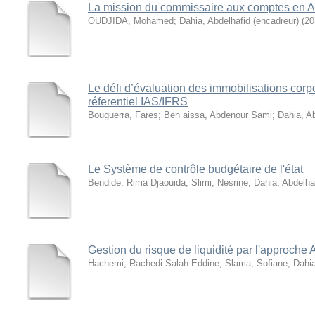
La mission du commissaire aux comptes en Al
OUDJIDA, Mohamed
;
Dahia, Abdelhafid (encadreur)
(
20
Le défi d’évaluation des immobilisations corpo
réferentiel IAS/IFRS
Bouguerra, Fares
;
Ben aissa, Abdenour Sami
;
Dahia, Ab
Le Système de contrôle budgétaire de l'état
Bendide, Rima Djaouida
;
Slimi, Nesrine
;
Dahia, Abdelha
Gestion du risque de liquidité par l'approche
Hachemi, Rachedi Salah Eddine
;
Slama, Sofiane
;
Dahia