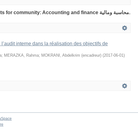
Showing 1 out of a total of 1 results for community: Accounting and finance محاسبة ومالية.
 l’audit interne dans la réalisation des objectifs de
a
;
MERAZKA, Rahma
;
MOKRANI, Abdelkrim (encadreur)
(
2017-06-01
)
aSpace
re