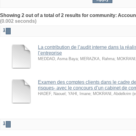
(0.002 seconds)
1
La contribution de l’audit interne dans la réali
l’entreprise
MEDDAD, Asma Baya
;
MERAZKA, Rahma
;
MOKRANI, 
Examen des comptes clients dans le cadre de l
risques- avec le concours d’un cabinet de co
HADEF, Naouel
;
YAHI, Imane
;
MOKRANI, Abdelkrim (e
1