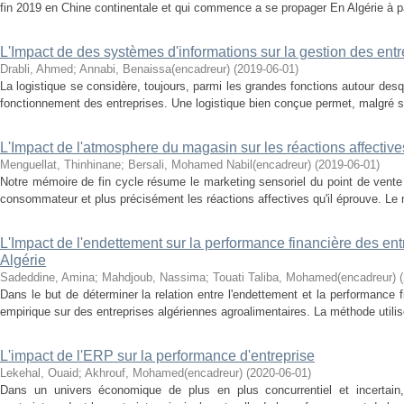
fin 2019 en Chine continentale et qui commence a se propager En Algérie à part
L'Impact de des systèmes d'informations sur la gestion des entr
Drabli, Ahmed
;
Annabi, Benaissa(encadreur)
(
2019-06-01
)
La logistique se considère, toujours, parmi les grandes fonctions autour desqu
fonctionnement des entreprises. Une logistique bien conçue permet, malgré s
L'Impact de l'atmosphere du magasin sur les réactions affectives
Menguellat, Thinhinane
;
Bersali, Mohamed Nabil(encadreur)
(
2019-06-01
)
Notre mémoire de fin cycle résume le marketing sensoriel du point de vent
consommateur et plus précisément les réactions affectives qu'il éprouve. Le m
L'Impact de l'endettement sur la performance financière des en
Algérie
Sadeddine, Amina
;
Mahdjoub, Nassima
;
Touati Taliba, Mohamed(encadreur)
(
Dans le but de déterminer la relation entre l'endettement et la performanc
empirique sur des entreprises algériennes agroalimentaires. La méthode utilis
L'impact de l'ERP sur la performance d'entreprise
Lekehal, Ouaid
;
Akhrouf, Mohamed(encadreur)
(
2020-06-01
)
Dans un univers économique de plus en plus concurrentiel et incertain, 