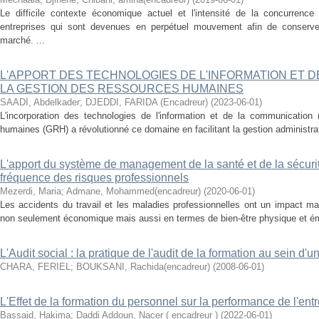
Le difficile contexte économique actuel et l'intensité de la concurrenc
entreprises qui sont devenues en perpétuel mouvement afin de conserver
marché. ...
L'APPORT DES TECHNOLOGIES DE L'INFORMATION ET 
LA GESTION DES RESSOURCES HUMAINES
SAADI, Abdelkader
;
DJEDDI, FARIDA (Encadreur)
(
2023-06-01
)
L'incorporation des technologies de l'information et de la communication
humaines (GRH) a révolutionné ce domaine en facilitant la gestion administrati
L'apport du système de management de la santé et de la sécurité
fréquence des risques professionnels
Mezerdi, Maria
;
Admane, Mohammed(encadreur)
(
2020-06-01
)
Les accidents du travail et les maladies professionnelles ont un impact maje
non seulement économique mais aussi en termes de bien-être physique et émot
L'Audit social : la pratique de l'audit de la formation au sein d'
CHARA, FERIEL
;
BOUKSANI, Rachida(encadreur)
(
2008-06-01
)
L'Effet de la formation du personnel sur la performance de l'ent
Bassaid, Hakima
;
Daddi Addoun, Nacer ( encadreur )
(
2022-06-01
)