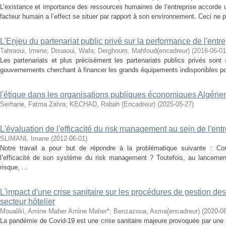
L’existance et importance des ressources humaines de l’entreprise accorde u
facteur humain a l’effect se situer par rapport à son environnement. Ceci ne pe
L'Enjeu du partenariat public privé sur la performance de l'entre
Tahraoui, Imene
;
Douaoui, Wafa
;
Derghoum, Mahfoud(encadreur)
(
2016-06-01
Les partenariats et plus précisément les partenariats publics privés son
gouvernements cherchant à financer les grands équipements indisponibles pour
l'étique dans les organisations publiques économiques Algéri
Serhane, Fatma Zahra
;
KECHAD, Rabah (Encadreur)
(
2025-05-27
)
L'évaluation de l'efficacité du risk management au sein de l'ent
SLIMANI, Imane
(
2012-06-01
)
Notre travail a pour but de répondre à la problématique suivante : Comm
l’efficacité de son système du risk management ? Toutefois, au lancem
risque, ...
L'impact d'une crise sanitaire sur les procédures de gestion d
secteur hôtelier
Moualiki, Amine Maher Amine Maher*
;
Benzazoua, Asma(encadreur)
(
2020-0
La pandémie de Covid-19 est une crise sanitaire majeure provoquée par une