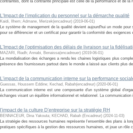
contraintes, dont la contrainte principale est celle de la performance et de la re
L'Impact de l'implication du personnel sur la démarche qualité
Kaidi, Ilhem
;
Admane, Merizek(encadreur)
(
2019-06-01
)
Le système de management de la qualité devient aujourd'hui un mode pour s
pour se différencier et un certificat pour garantir la conformité des exigences 
L'Impact de l'optimisation des délais de livraison sur la fidélisat
MAZARI, Riadh
;
Annabi, Benaissa(encadreuer)
(
2019-06-01
)
La mondialisation des échanges a rendu les chaines logistiques plus compl
présence des fournisseurs partout dans le monde a laissé aux clients plus de 
L'impact de la communication interne sur la performance social
Guessas, Houssem Eddine
;
Kechad, Rabah(encadreur)
(
2020-06-01
)
La communication interne est une composante d'un système global d'organi
échanges visant un équilibre informationnel et relationnel. La communication i
l'impact de la culture D'entreprise sur la stratégie RH
BENNACEUR, Dina Yakouta
;
KECHAD, Rabah (Encadreur)
(
2024-11-03
)
La stratégie des ressources humaines représente l’ensemble des plans à long 
pratiques spécifiques à la gestion des ressources humaines, et joue un rôle c