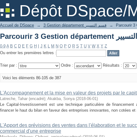
Dépôt DSpace/M
Accueil de DSpace
→
3 Gestion département قسم التسيير
→
0-9
A
B
C
D
E
F
G
H
I
J
K
L
M
N
O
P
Q
R
S
T
U
V
W
X
Y
Z
Ou entrer les premières lettres :
Trier par :
Ordre :
Résultats :
Voici les éléments 86-105 de 387
L'Accompagnement et la mise en valeur des projets par le capi
Latreche, Tahar (encadré)
;
Akakba, Sonya
(
2018-06-01
)
Le Capital-Investissement est une technique particulière de financement 
financer le haut du bilan en faveur des entreprises innovantes, non cotées et à
L'Apport des prévisions des ventes dans l'élaboration et le succ
commercial d'une entreprise
Mechaala, Djihene
;
Chibani, amina(encadreur)
(
2019-06-01
)