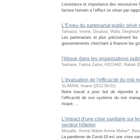
L’existance et importance des ressources h
facteur humain a l’effect se situer par rapp
L'Enjeu du partenariat public privé 
Tahraoui, Imene
;
Douaoui, Wafa
;
Derghoum
Les partenariats et plus précisément les
gouvernements cherchant à financer les gran
l'étique dans les organisations pu
Serhane, Fatma Zahra
;
KECHAD, Rabah (E
L'évaluation de l'efficacité du risk
SLIMANI, Imane
(
2012-06-01
)
Notre travail a pour but de répondre à 
l’efficacité de son système du risk ma
risque, ...
L'impact d'une crise sanitaire sur
secteur hôtelier
Moualiki, Amine Maher Amine Maher*
;
Ben
La pandémie de Covid-19 est une crise san