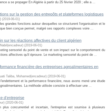
ce a se propager En Algérie à partir du 25 février 2020 ; elle a ...
ions sur la gestion des entrepôts et plateformes logistiques
)
(
2019-06-01
)
les grandes fonctions autour desquelles se structurent l'organisation et le
ique bien conçue permet, malgré ses rapports complexes voire ...
 sur les réactions affectives du client algérien
Nabil(encadreur)
(
2019-06-01
)
eting sensoriel du point de vente et son impact sur le comportement du
ons affectives qu'il éprouve. Le marketing sensoriel du point de ...
rformance financière des entreprises agroalimentaires en
uati Taliba, Mohamed(encadreur)
(
2019-06-01
)
e l'endettement et la performance financière, nous avons mené une étude
groalimentaires. La méthode utilisée consiste à effectuer une ...
e d'entreprise
ur)
(
2020-06-01
)
lus concurrentiel et incertain, l'entreprise est soumise à plusieurs