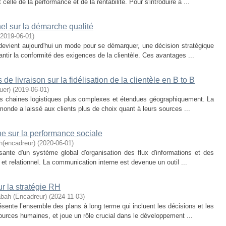
 celle de la performance et de la rentabilité. Pour s'introduire à ...
nel sur la démarche qualité
2019-06-01
)
evient aujourd'hui un mode pour se démarquer, une décision stratégique
arantir la conformité des exigences de la clientèle. Ces avantages ...
 de livraison sur la fidélisation de la clientèle en B to B
uer)
(
2019-06-01
)
es chaines logistiques plus complexes et étendues géographiquement. La
onde a laissé aux clients plus de choix quant à leurs sources ...
ne sur la performance sociale
(encadreur)
(
2020-06-01
)
nte d'un système global d'organisation des flux d'informations et des
 et relationnel. La communication interne est devenue un outil ...
ur la stratégie RH
ah (Encadreur)
(
2024-11-03
)
sente l’ensemble des plans à long terme qui incluent les décisions et les
ources humaines, et joue un rôle crucial dans le développement ...