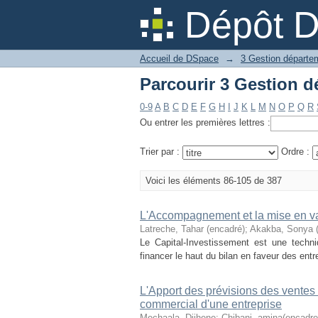
Dépôt 
Accueil de DSpace
→
0-9
A
B
C
D
E
F
G
H
I
J
K
L
M
N
O
P
Q
R
Ou entrer les premières lettres :
Trier par :
Ordre :
Voici les éléments 86-105 de 387
L'Accompagnement et la mise en val
Latreche, Tahar (encadré)
;
Akakba, Sonya
Le Capital-Investissement est une techni
financer le haut du bilan en faveur des entr
L'Apport des prévisions des ventes d
commercial d'une entreprise
Mechaala, Djihene
;
Chibani, amina(encadre