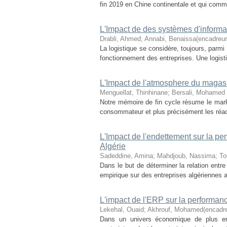
fin 2019 en Chine continentale et qui commen
L'Impact de des systèmes d'informat
Drabli, Ahmed
;
Annabi, Benaissa(encadreur
La logistique se considère, toujours, parmi 
fonctionnement des entreprises. Une logist
L'Impact de l'atmosphere du magasin
Menguellat, Thinhinane
;
Bersali, Mohamed 
Notre mémoire de fin cycle résume le mark
consommateur et plus précisément les réacti
L'Impact de l'endettement sur la pe
Algérie
Sadeddine, Amina
;
Mahdjoub, Nassima
;
To
Dans le but de déterminer la relation entr
empirique sur des entreprises algériennes a
L'impact de l'ERP sur la performanc
Lekehal, Ouaid
;
Akhrouf, Mohamed(encadre
Dans un univers économique de plus en p