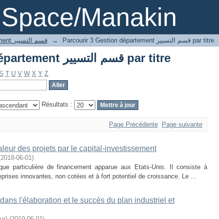
Parcourir 3 Gestion département قسم التسيير par titre
DSpace/Manakin
3 Gestion département قسم التسيير
→
Parcourir 3 Gestion département قسم التسيير par titre
Parcourir 3 Gestion département قسم التسيير par titre
S
T
U
V
W
X
Y
Z
Résultats :
Page Précédente
Page suivante
eur des projets par le capital-investissement
(
2018-06-01
)
que particulière de financement apparue aux Etats-Unis. Il consiste à
eprises innovantes, non cotées et à fort potentiel de croissance. Le ...
ans l'élaboration et le succés du plan industriel et
ur)
(
2019-06-01
)