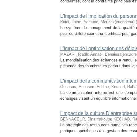
contraintes, dont la contrainte principale est
L'Impact de l'implication du person
Kaidi, Ilhem
;
Admane, Merizek(encadreur)
(
Le système de management de la qualité d
pour se différencier et un certificat pour g
L'Impact de l'optimisation des délais
MAZARI, Riadh
;
Annabi, Benaissa(encadre
La mondialisation des échanges a rendu l
présence des fournisseurs partout dans le m
L'impact de la communication inter
Guessas, Houssem Eddine
;
Kechad, Rabah
La communication interne est une composa
échanges visant un équilibre informationnel
l'impact de la culture D'entreprise s
BENNACEUR, Dina Yakouta
;
KECHAD, Rab
La stratégie des ressources humaines repré
pratiques spécifiques à la gestion des ress