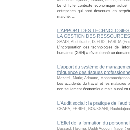
Le difficile contexte économique actuel
entreprises qui sont devenues en perpét
marché. ...
L'APPORT DES TECHNOLOGIES 
LA GESTION DES RESSOURCE
SAADI, Abdelkader
;
DJEDDI, FARIDA (Enc
L'incorporation des technologies de l'in
humaines (GRH) a révolutionné ce domaine en
L'apport du système de management d
fréquence des risques professionne
Mezerdi, Maria
;
Admane, Mohammed(encad
Les accidents du travail et les maladies p
non seulement économique mais aussi en ter
L'Audit social : la pratique de l'aud
CHARA, FERIEL
;
BOUKSANI, Rachida(enc
L'Effet de la formation du personnel
Bassaid, Hakima
;
Daddi Addoun, Nacer ( e