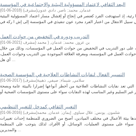
البعد الثقافي لاعتماد المسؤولية البيئية والاجتماعية في المؤسسة
عدمان, محمد
;
ناصر, دادي عدون(مشرف)
(
2018-06-01
)
رئية، إذ استهدفت الفرد كعنصر في إنجاح أو إفشال مسار اعتماد المسؤولية البيئية
التدريب ودوره في التخفيض من حوادث العمل
بن عزوز, محمد
;
عدمان, ( محمد (مشرف
(
2021-06-01
)
ف على دور التدريب في التخفيض من حوادث العمل في المؤسسات، وذلك من خلال
وادث العمل في المؤسسة، ومعرفة العلاقة الموجودة بين التدريب وحوادث العمل،
أي هل ...
التسيير الفعال لنفايات النشاطات العلاجية في المؤسسة الصحية
سلامي, شيماء
;
صيفي, ذهبية(مشرف)
(
2017-06-01
)
ت التي تعد نفايات النشاطات العلاجية من أخطر أنواعها إضرارا بالبيئة عامة وبصحة
التغيير الثقافي كمدخل للتغيير التنظيمي
شلمون, يونس
;
علال سباوي, إيمان
;
عدمان, محمد(مشرف)
(
2016-06-01
)
ها بيئة الأعمال في مختلف الميادين، أصبح من الضروري للمنظمة إحداث تغييرات
 سواء على مستوى العمليات، الوسائل، أو الأفراد، لذلك يتوجب على المنظمة
والمديرين ...