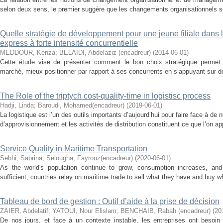
selon deux sens, le premier suggère que les changements organisationnels 
Quelle stratégie de développement pour une jeune filiale dans l
express à forte intensité concurrentielle
MEDDOUR, Kenza
;
BELAIDI, Abdelaziz (encadreur)
(
2014-06-01
)
Cette étude vise de présenter comment le bon choix stratégique permet à
marché, mieux positionner par rapport à ses concurrents en s’appuyant sur des
The Role of the triptych cost-quality-time in logistisc process
Hadji, Linda
;
Baroudi, Mohamed(encadreur)
(
2019-06-01
)
La logistique est l’un des outils importants d’aujourd’hui pour faire face à 
d’approvisionnement et les activités de distribution constituent ce que l’on ap
Service Quality in Maritime Transportation
Sebhi, Sabrina
;
Selougha, Fayrouz(encadreur)
(
2020-06-01
)
As the world's population continue to grow, consumption increases, and 
sufficient, countries relay on maritime trade to sell what they have and buy w
Tableau de bord de gestion : Outil d’aide à la prise de décision
ZAIER, Abdelatif
;
YATOUI, Nour Elislam
;
BENCHAIB, Rabah (encadreur)
(
20
De nos jours, et face à un contexte instable, les entreprises ont besoin 