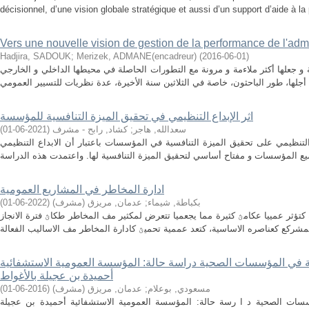
décisionnel, d’une vision globale stratégique et aussi d’un support d’aide à la 
Vers une nouvelle vision de gestion de la performance de l'adm
Hadjira, SADOUK
;
Merizek, ADMANE(encadreur)
(
2016-06-01
)
و جعلها أكثر ملاءمة و مرونة مع التطورات الحاصلة في محيطها الداخلي و الخارجي
اثر الإبداع التنظيمي في تحقيق الميزة التنافسية للمؤسسة
سعدالله, هاجر
;
كشاد, رابح - مشرف
(
2021-06-01
)
التنظيمي على تحقيق الميزة التنافسية في المؤسسات باعتبار أن الابداع التنظيمي
ادارة المخاطر في المشاريع العمومية
بكباطة, شيماء
;
عدمان, مريزق (مشرف)
(
2022-06-01
)
كتؤثر عمييا عكامؿ كثيرة مما يجعميا تتعرض لمكثير مف المخاطر طكاؿ فترة الانجاز
ة في المؤسسات الصحية دراسة حالة: المؤسسة العمومية الاستشفائية
أحميدة بن عجيلة بالأغواط
مسعودي, بوعلام
;
عدمان, مريزق (مشرف)
(
2016-06-01
)
سات الصحية د ا رسة حالة: المؤسسة العمومية الاستشفائية أحميدة بن عجيلة