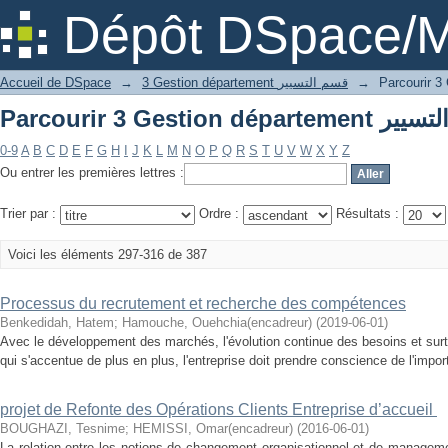
Dépôt DSpace/M
→
3 Gestion département قسم التسيير
→
Accueil de DSpace
0-9
A
B
C
D
E
F
G
H
I
J
K
L
M
N
O
P
Q
R
S
T
U
V
W
X
Y
Z
Ou entrer les premières lettres :
Trier par :
Ordre :
Résultats :
Voici les éléments 297-316 de 387
Processus du recrutement et recherche des compétences
Benkedidah, Hatem
;
Hamouche, Ouehchia(encadreur)
(
2019-06-01
)
Avec le développement des marchés, l'évolution continue des besoins et sur
qui s'accentue de plus en plus, l'entreprise doit prendre conscience de l'impo
projet de Refonte des Opérations Clients Entreprise d’accueil
BOUGHAZI, Tesnime
;
HEMISSI, Omar(encadreur)
(
2016-06-01
)
La relation entre les notions de changement organisationnel et de manageme