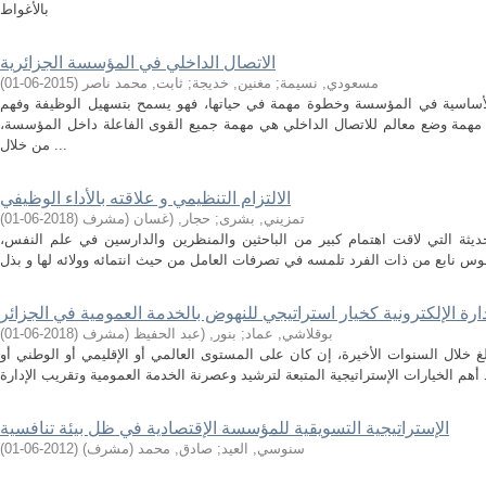
بالأغواط
الاتصال الداخلي في المؤسسة الجزائرية
مسعودي, نسيمة
;
مغنين, خديجة
;
ثابت, محمد ناصر
(
2015-06-01
)
 الأساسية في المؤسسة وخطوة مهمة في حياتها، فهو يسمح بتسهيل الوظيفة وفهم
همة وضع معالم للاتصال الداخلي هي مهمة جميع القوى الفاعلة داخل المؤسسة،
من خلال ...
الالتزام التنظيمي و علاقته بالأداء الوظيفي
تمزيني, بشرى
;
حجار, (غسان (مشرف
(
2018-06-01
)
لحديثة التي لاقت اهتمام كبير من الباحثين والمنظرين والدارسين في علم النفس،
دارة الإلكترونية كخيار استراتيجي للنهوض بالخدمة العمومية في الجزائر
بوقلاشي, عماد
;
بنور, (عبد الحفيظ (مشرف
(
2018-06-01
)
بالغ خلال السنوات الأخيرة، إن كان على المستوى العالمي أو الإقليمي أو الوطني أو
الإستراتيجية التسويقية للمؤسسة الإقتصادية في ظل بيئة تنافسية
سنوسي, العيد
;
صادق, محمد (مشرف)
(
2012-06-01
)