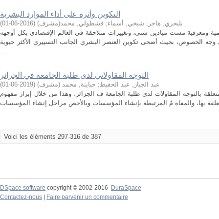
التكوين وأثره على أداء الموارد البشرية
بلبحري, هاجر
;
شيخي, أسماء
;
قشطولي, محمد(مشرف)
(
2016-06-01
)
ية ومعرفية مست ميادين شتى، وتغييرات متلاحقة في العالم الإقتصادي بكل أوجهه
ى وجه الخصوص، بحيث أضحى تكوين العنصر البشري الجانب التسييري الأكثر حيوية
...
التوجه المقاولاتي لدى طلبة الجامعة في الجزائر
عبد الجبار, عبد الحفيظ
;
حباينة, محمد (مشرف)
(
2019-06-01
)
علقة بالتوجه المقاولات لدى طلبة الجامعة ف الجزائر، وهذا من خلال إبراز مفهوم
Voici les éléments 297-316 de 387
DSpace software
copyright © 2002-2016
DuraSpace
Contactez-nous
|
Faire parvenir un commentaire