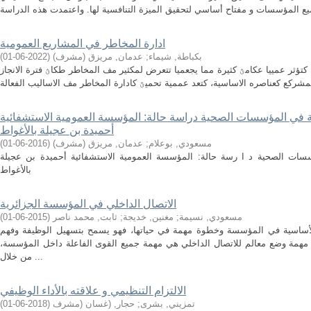
ادارة المخاطر في المشاريع العمومية
بكباطة, شيماء
;
عدمان, مريزق (مشرف)
(
2022-06-01
)
كتؤثر عمييا عكامؿ كثيرة مما يجعميا تتعرض لمكثير مف المخاطر طكاؿ فترة الانجاز
ة في المؤسسات الصحية دراسة حالة: المؤسسة العمومية الاستشفائية
أحميدة بن عجيلة بالأغواط
مسعودي, بوعلام
;
عدمان, مريزق (مشرف)
(
2016-06-01
)
سات الصحية د ا رسة حالة: المؤسسة العمومية الاستشفائية أحميدة بن عجيلة
بالأغواط
الاتصال الداخلي في المؤسسة الجزائرية
مسعودي, نسيمة
;
مغنين, خديجة
;
ثابت, محمد ناصر
(
2015-06-01
)
 الأساسية في المؤسسة وخطوة مهمة في حياتها، فهو يسمح بتسهيل الوظيفة وفهم
همة وضع معالم للاتصال الداخلي هي مهمة جميع القوى الفاعلة داخل المؤسسة،
من خلال ...
الالتزام التنظيمي و علاقته بالأداء الوظيفي
تمزيني, بشرى
;
حجار, (غسان (مشرف
(
2018-06-01
)