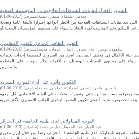
التسيير الفعال لنفايات النشاطات العلاجية في المؤسسة الصحية
سلامي, شيماء
;
صيفي, ذهبية(مشرف)
(
2017-06-01
)
ت التي تعد نفايات النشاطات العلاجية من أخطر أنواعها إضرارا بالبيئة عامة وبصحة
التغيير الثقافي كمدخل للتغيير التنظيمي
شلمون, يونس
;
علال سباوي, إيمان
;
عدمان, محمد(مشرف)
(
2016-06-01
)
ها بيئة الأعمال في مختلف الميادين، أصبح من الضروري للمنظمة إحداث تغييرات
 سواء على مستوى العمليات، الوسائل، أو الأفراد، لذلك يتوجب على المنظمة
والمديرين ...
التكوين وأثره على أداء الموارد البشرية
بلبحري, هاجر
;
شيخي, أسماء
;
قشطولي, محمد(مشرف)
(
2016-06-01
)
ية ومعرفية مست ميادين شتى، وتغييرات متلاحقة في العالم الإقتصادي بكل أوجهه
ى وجه الخصوص، بحيث أضحى تكوين العنصر البشري الجانب التسييري الأكثر حيوية
...
التوجه المقاولاتي لدى طلبة الجامعة في الجزائر
عبد الجبار, عبد الحفيظ
;
حباينة, محمد (مشرف)
(
2019-06-01
)
علقة بالتوجه المقاولات لدى طلبة الجامعة ف الجزائر، وهذا من خلال إبراز مفهوم