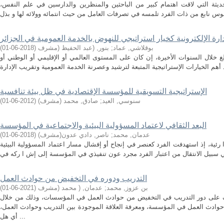
لحديثة التي لاقت اهتمام كبير من الباحثين والمنظرين والدارسين في علم النفس،
دارة الإلكترونية كخيار استراتيجي للنهوض بالخدمة العمومية في الجزائر
بوقلاشي, عماد
;
بنور, (عبد الحفيظ (مشرف
(
2018-06-01
)
بالغ خلال السنوات الأخيرة، إن كان على المستوى العالمي أو الإقليمي أو الوطني أو
الإستراتيجية التسويقية للمؤسسة الإقتصادية في ظل بيئة تنافسية
سنوسي, العيد
;
صادق, محمد (مشرف)
(
2012-06-01
)
البعد الثقافي لاعتماد المسؤولية البيئية والاجتماعية في المؤسسة
عدمان, محمد
;
ناصر, دادي عدون(مشرف)
(
2018-06-01
)
رئية، إذ استهدفت الفرد كعنصر في إنجاح أو إفشال مسار اعتماد المسؤولية البيئية
التدريب ودوره في التخفيض من حوادث العمل
بن عزوز, محمد
;
عدمان, ( محمد (مشرف
(
2021-06-01
)
ف على دور التدريب في التخفيض من حوادث العمل في المؤسسات، وذلك من خلال
وادث العمل في المؤسسة، ومعرفة العلاقة الموجودة بين التدريب وحوادث العمل،
أي هل ...