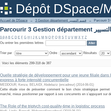
Dépôt DSpace/M
→
3 Gestion département قسم التسيير
→
Accueil de DSpace
0-9
A
B
C
D
E
F
G
H
I
J
K
L
M
N
O
P
Q
R
S
T
U
V
W
X
Y
Z
Ou entrer les premières lettres :
Trier par :
Ordre :
Résultats :
Voici les éléments 299-318 de 387
Quelle stratégie de développement pour une jeune filiale dans l
express à forte intensité concurrentielle
MEDDOUR, Kenza
;
BELAIDI, Abdelaziz (encadreur)
(
2014-06-01
)
Cette étude vise de présenter comment le bon choix stratégique permet à
marché, mieux positionner par rapport à ses concurrents en s’appuyant sur des
The Role of the triptych cost-quality-time in logistisc process
Hadji, Linda
;
Baroudi, Mohamed(encadreur)
(
2019-06-01
)