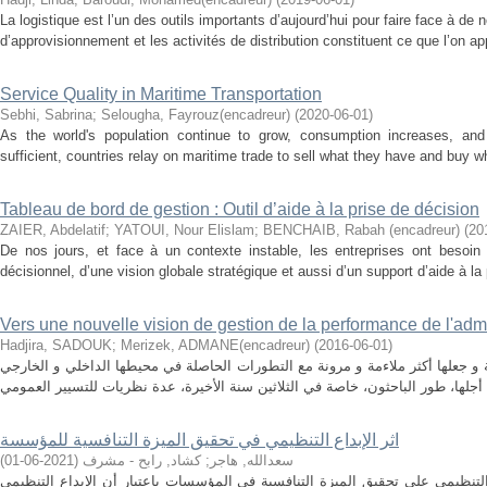
La logistique est l’un des outils importants d’aujourd’hui pour faire face à 
d’approvisionnement et les activités de distribution constituent ce que l’on ap
Service Quality in Maritime Transportation
Sebhi, Sabrina
;
Selougha, Fayrouz(encadreur)
(
2020-06-01
)
As the world's population continue to grow, consumption increases, and 
sufficient, countries relay on maritime trade to sell what they have and buy w
Tableau de bord de gestion : Outil d’aide à la prise de décision
ZAIER, Abdelatif
;
YATOUI, Nour Elislam
;
BENCHAIB, Rabah (encadreur)
(
20
De nos jours, et face à un contexte instable, les entreprises ont besoin 
décisionnel, d’une vision globale stratégique et aussi d’un support d’aide à la 
Vers une nouvelle vision de gestion de la performance de l'adm
Hadjira, SADOUK
;
Merizek, ADMANE(encadreur)
(
2016-06-01
)
و جعلها أكثر ملاءمة و مرونة مع التطورات الحاصلة في محيطها الداخلي و الخارجي
اثر الإبداع التنظيمي في تحقيق الميزة التنافسية للمؤسسة
سعدالله, هاجر
;
كشاد, رابح - مشرف
(
2021-06-01
)
التنظيمي على تحقيق الميزة التنافسية في المؤسسات باعتبار أن الابداع التنظيمي