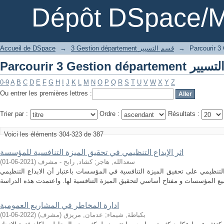
Dépôt DSpace/M
→
3 Gestion département قسم التسيير
→
Accueil de DSpace
0-9
A
B
C
D
E
F
G
H
I
J
K
L
M
N
O
P
Q
R
S
T
U
V
W
X
Y
Z
Ou entrer les premières lettres :
Trier par :
Ordre :
Résultats :
Voici les éléments 304-323 de 387
اثر الإبداع التنظيمي في تحقيق الميزة التنافسية للمؤسسة
سعدالله, هاجر
;
كشاد, رابح - مشرف
(
2021-06-01
)
التنظيمي على تحقيق الميزة التنافسية في المؤسسات باعتبار أن الابداع التنظيمي
ادارة المخاطر في المشاريع العمومية
بكباطة, شيماء
;
عدمان, مريزق (مشرف)
(
2022-06-01
)