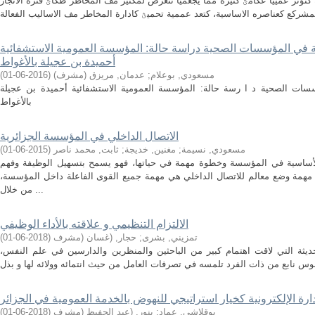
كتؤثر عمييا عكامؿ كثيرة مما يجعميا تتعرض لمكثير مف المخاطر طكاؿ فترة الانجاز
ة في المؤسسات الصحية دراسة حالة: المؤسسة العمومية الاستشفائية
أحميدة بن عجيلة بالأغواط
مسعودي, بوعلام
;
عدمان, مريزق (مشرف)
(
2016-06-01
)
سات الصحية د ا رسة حالة: المؤسسة العمومية الاستشفائية أحميدة بن عجيلة
بالأغواط
الاتصال الداخلي في المؤسسة الجزائرية
مسعودي, نسيمة
;
مغنين, خديجة
;
ثابت, محمد ناصر
(
2015-06-01
)
 الأساسية في المؤسسة وخطوة مهمة في حياتها، فهو يسمح بتسهيل الوظيفة وفهم
همة وضع معالم للاتصال الداخلي هي مهمة جميع القوى الفاعلة داخل المؤسسة،
من خلال ...
الالتزام التنظيمي و علاقته بالأداء الوظيفي
تمزيني, بشرى
;
حجار, (غسان (مشرف
(
2018-06-01
)
لحديثة التي لاقت اهتمام كبير من الباحثين والمنظرين والدارسين في علم النفس،
دارة الإلكترونية كخيار استراتيجي للنهوض بالخدمة العمومية في الجزائر
بوقلاشي, عماد
;
بنور, (عبد الحفيظ (مشرف
(
2018-06-01
)