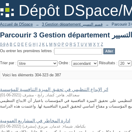
Dépôt DSpace/M
→
3 Gestion département قسم التسيير
→
Accueil de DSpace
0-9
A
B
C
D
E
F
G
H
I
J
K
L
M
N
O
P
Q
R
S
T
U
V
W
X
Y
Z
Ou entrer les premières lettres :
Trier par :
Ordre :
Résultats :
Voici les éléments 304-323 de 387
اثر الإبداع التنظيمي في تحقيق الميزة التنافسية للمؤسسة
سعدالله, هاجر
;
كشاد, رابح - مشرف
(
2021-06-01
)
التنظيمي على تحقيق الميزة التنافسية في المؤسسات باعتبار أن الابداع التنظيمي
ادارة المخاطر في المشاريع العمومية
بكباطة, شيماء
;
عدمان, مريزق (مشرف)
(
2022-06-01
)
كتؤثر عمييا عكامؿ كثيرة مما يجعميا تتعرض لمكثير مف المخاطر طكاؿ فترة الانجاز