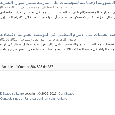
 المسؤولية الإجتماعية للمؤسسات على ممارسة تسيير الموارد البشرية
بالصالح, يمينة
;
قشطولي, محمد(مشرف)
(
2016-06-01
)
 الإدارية للمؤسسة(التوظيف - التدريب ) يساهم في تحسين الأداء الاقتصادي
ي إطار المؤسسة بحيث تتمكن من تعظيم أرباحها ، وذلك من خلال الالتزام المسؤول
...
دسة العمليات على الالتزام التنظيمي في المؤسسة العمومية الاقتصادية
خالدي, الزهرة
;
قرش, عبد القادر(مشرف)
(
2016-06-01
)
المؤسسات هو التغير الدائم والمستمر، ولعل ذلك يعود لعدة عوامل تتمثل في ثورة
Voici les éléments 304-323 de 387
DSpace software
copyright © 2002-2016
DuraSpace
Contactez-nous
|
Faire parvenir un commentaire