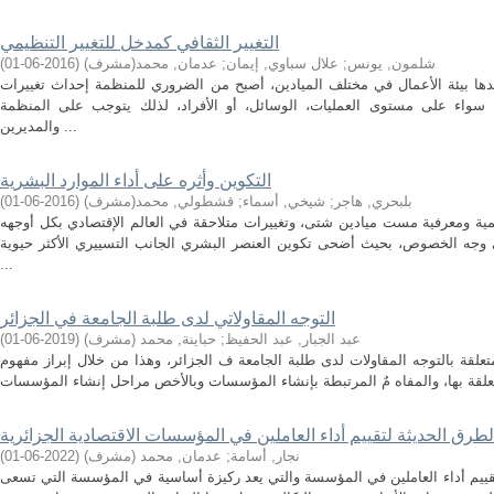
التغيير الثقافي كمدخل للتغيير التنظيمي
شلمون, يونس
;
علال سباوي, إيمان
;
عدمان, محمد(مشرف)
(
2016-06-01
)
ها بيئة الأعمال في مختلف الميادين، أصبح من الضروري للمنظمة إحداث تغييرات
 سواء على مستوى العمليات، الوسائل، أو الأفراد، لذلك يتوجب على المنظمة
والمديرين ...
التكوين وأثره على أداء الموارد البشرية
بلبحري, هاجر
;
شيخي, أسماء
;
قشطولي, محمد(مشرف)
(
2016-06-01
)
ية ومعرفية مست ميادين شتى، وتغييرات متلاحقة في العالم الإقتصادي بكل أوجهه
ى وجه الخصوص، بحيث أضحى تكوين العنصر البشري الجانب التسييري الأكثر حيوية
...
التوجه المقاولاتي لدى طلبة الجامعة في الجزائر
عبد الجبار, عبد الحفيظ
;
حباينة, محمد (مشرف)
(
2019-06-01
)
علقة بالتوجه المقاولات لدى طلبة الجامعة ف الجزائر، وهذا من خلال إبراز مفهوم
لطرق الحديثة لتقييم أداء العاملين في المؤسسات الاقتصادية الجزائرية
نجار, أسامة
;
عدمان, محمد (مشرف)
(
2022-06-01
)
قييم أداء العاملين في المؤسسة والتي يعد ركيزة أساسية في المؤسسة التي تسعى