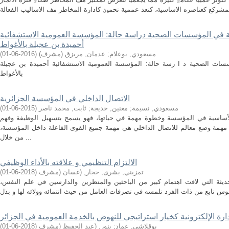
ة في المؤسسات الصحية دراسة حالة: المؤسسة العمومية الاستشفائية
أحميدة بن عجيلة بالأغواط
مسعودي, بوعلام
;
عدمان, مريزق (مشرف)
(
2016-06-01
)
سات الصحية د ا رسة حالة: المؤسسة العمومية الاستشفائية أحميدة بن عجيلة
بالأغواط
الاتصال الداخلي في المؤسسة الجزائرية
مسعودي, نسيمة
;
مغنين, خديجة
;
ثابت, محمد ناصر
(
2015-06-01
)
 الأساسية في المؤسسة وخطوة مهمة في حياتها، فهو يسمح بتسهيل الوظيفة وفهم
همة وضع معالم للاتصال الداخلي هي مهمة جميع القوى الفاعلة داخل المؤسسة،
من خلال ...
الالتزام التنظيمي و علاقته بالأداء الوظيفي
تمزيني, بشرى
;
حجار, (غسان (مشرف
(
2018-06-01
)
لحديثة التي لاقت اهتمام كبير من الباحثين والمنظرين والدارسين في علم النفس،
دارة الإلكترونية كخيار استراتيجي للنهوض بالخدمة العمومية في الجزائر
بوقلاشي, عماد
;
بنور, (عبد الحفيظ (مشرف
(
2018-06-01
)