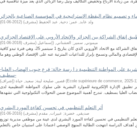
ء و تصميم نظام اليقظة الإستراتيجية في المؤسسة الصناعية بالجزائر
ولد عابد, عمر
;
دحية, عبد الحفيظ (مشرف)
(
2012-06-01
)
طبيق إتفاق الشراكة بين الجزائر والإتحاد الأروبي على الإقتصاد الجزائري
ميموني, سمير
;
العشناني, (إسماعيل (مشرف
(
2018-06-01
)
عد مرور أزيد عقد من الزمن على دخول اتفاق الشراكة مع الاتحاد الأوروبي الذي كان بتاريخ 1 سبتمبر 25، وهي فترة تبدو كافية
البشرية على المواطنة التنظيمية د ا رسة حالة: فرع حبوب الهضاب العليا-
سطيف-
2025-1
,
Ecole supérieure de commerce
(
قصير, صليحة لينة
;
سعيد, حياة (إشراف)
طبيق الإدارة الإلكترونية للموارد البشرية على سلوك المواطنة التنظيمية لدى
أثر التعلم التنظيمي في تحسين كفاءة المورد البشري
صديقي, خضرة
;
عبيرات, مقدم (مشرف)
(
2016-06-01
)
علم التنظيمي في تحسين كفاءة المورد البشري لدى عينة من موظفي مديرية توزيع