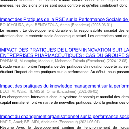
menées, les décisions prises sont sous contrôle et qu’elles contribuent donc au
Impact des Pratiques de la RSE sur la Performance Sociale de l
BOUCHOURA, Aya
;
BENZAZOUA, Asma (Encadreur)
(
2023-06-01
)
Le résumé : Le développement durable et la responsabilité sociétal des e
attention dans le contexte socio-économique actuel. Les entreprises sont de 
IMPACT DES PRATIQUES DE L’OPEN INNOVATION SUR 
ENTREPRISES PHARMACEUTIQUES : CAS DU GROUPE S
DAHMANI, Mustapha
;
Maabout, Mohamed Zakaria (Encadreur)
(
2024-12-08
)
L’étude vise à montrer l’importance des pratiques d’innovation ouverte au se
étudiant l’impact de ces pratiques sur la performance. Au début, nous passons
Impact des pratiques du knowledge management sur la perform
BECHIM, Walid
;
HEMISSI, Omar (Encadreur)
(
2021-06-01
)
Les changements intervenus dans le système économique mondial des derni
capital immatériel, ont vu naître de nouvelles pratiques, dont la gestion des 
Impact du changement organisationnel sur la performance socia
HAFID, Amel
;
BELAIDI, Abdelaziz (Encadreur)
(
2021-06-01
)
Résumé Avec le développement continu de l’environnement de l'organi