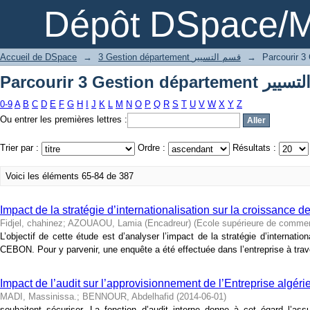
Dépôt DSpace/M
Accueil de DSpace
→
3 Gestion département قسم التسيير
→
0-9
A
B
C
D
E
F
G
H
I
J
K
L
M
N
O
P
Q
R
S
T
U
V
W
X
Y
Z
Ou entrer les premières lettres :
Trier par :
Ordre :
Résultats :
Voici les éléments 65-84 de 387
Impact de la stratégie d’internationalisation sur la croissance de
Fidjel, chahinez
;
AZOUAOU, Lamia (Encadreur)
(
Ecole supérieure de comme
L’objectif de cette étude est d’analyser l’impact de la stratégie d’internati
CEBON. Pour y parvenir, une enquête a été effectuée dans l’entreprise à trave
Impact de l’audit sur l’approvisionnement de l’Entreprise algér
MADI, Massinissa.
;
BENNOUR, Abdelhafid
(
2014-06-01
)
souhaitent sécuriser. La fonction d’audit interne donne à cet égard l’ass