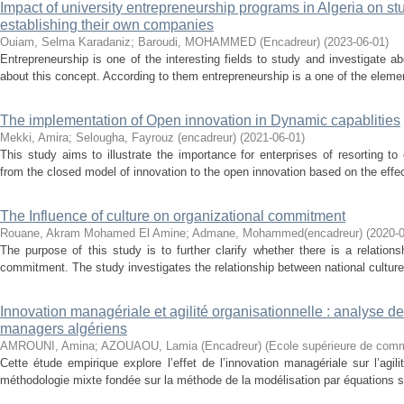
Impact of university entrepreneurship programs in Algeria on stu
establishing their own companies
Ouiam, Selma Karadaniz
;
Baroudi, MOHAMMED (Encadreur)
(
2023-06-01
)
Entrepreneurship is one of the interesting fields to study and investigate a
about this concept. According to them entrepreneurship is a one of the element
The implementation of Open innovation in Dynamic capablities
Mekki, Amira
;
Selougha, Fayrouz (encadreur)
(
2021-06-01
)
This study aims to illustrate the importance for enterprises of resorting to
from the closed model of innovation to the open innovation based on the effecti
The Influence of culture on organizational commitment
Rouane, Akram Mohamed El Amine
;
Admane, Mohammed(encadreur)
(
2020-
The purpose of this study is to further clarify whether there is a relation
commitment. The study investigates the relationship between national culture
Innovation managériale et agilité organisationnelle : analyse de 
managers algériens
AMROUNI, Amina
;
AZOUAOU, Lamia (Encadreur)
(
Ecole supérieure de com
Cette étude empirique explore l’effet de l’innovation managériale sur l’agil
méthodologie mixte fondée sur la méthode de la modélisation par équations st