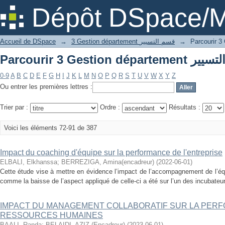
Dépôt DSpace/M
Accueil de DSpace
→
3 Gestion département قسم التسيير
→
0-9
A
B
C
D
E
F
G
H
I
J
K
L
M
N
O
P
Q
R
S
T
U
V
W
X
Y
Z
Ou entrer les premières lettres :
Trier par :
Ordre :
Résultats :
Voici les éléments 72-91 de 387
Impact du coaching d'équipe sur la performance de l'entreprise
ELBALI, Elkhanssa
;
BERREZIGA, Amina(encadreur)
(
2022-06-01
)
Cette étude vise à mettre en évidence l’impact de l’accompagnement de l’équ
comme la baisse de l’aspect appliqué de celle-ci a été sur l’un des incubateurs
IMPACT DU MANAGEMENT COLLABORATIF SUR LA PER
RESSOURCES HUMAINES
BAALI, Randa
;
BELAIDI, AZIZ (Encadreur)
(
2023-06-01
)