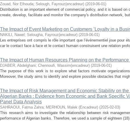
Zouad, Nor Elhouda
;
Selough, Fayrouz(encadreur)
(
2019-06-01
)
Distribution is an important element of commercial policy, and it is based on 
create, develop, facilitate and monitor the company's distribution network, but a
The Impact of Event Marketing on Customers ’Loyalty in a Bus
NAKILI, Nawel
;
Selougha, Fayrouz(encadreur)
(
2019-06-01
)
Les entreprises ont compris le rôle important que l’évènementiel joue pour étab
car le contact face à face et le contact humain construisent une relation profo
The Impact of Human Resources Planning on the Performance o
DJABER, Abdelghani
;
Chennoufi, Wassim(encadreur)
(
2019-06-01
)
The purpose of this work is to explore what factors motivate organizations
Moreover, the study aims to identify and explore possible obstacles that mig
The Impact of Risk Management and Economic Stability on the 
Algerian Banks : Evidence from Economic and Bank Specific 
Panel Data Analysis
SAHRAOUI, Fatma Zahra
;
MERHOUN, Malek (Encadreur)
(
2025-02-03
)
This research aims to investigate the relationship between risk management
performance of Algerian banks. Therefore, we used a sample of eighteen (18) A