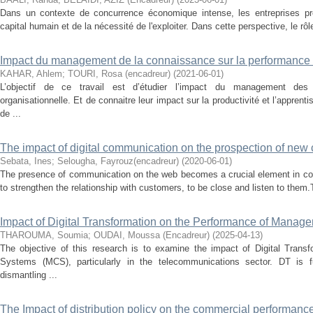
Dans un contexte de concurrence économique intense, les entreprises pr
capital humain et de la nécessité de l'exploiter. Dans cette perspective, le rôl
Impact du management de la connaissance sur la performance 
KAHAR, Ahlem
;
TOURI, Rosa (encadreur)
(
2021-06-01
)
L’objectif de ce travail est d’étudier l’impact du management des
organisationnelle. Et de connaitre leur impact sur la productivité et l’appren
de ...
The impact of digital communication on the prospection of new 
Sebata, Ines
;
Selougha, Fayrouz(encadreur)
(
2020-06-01
)
The presence of communication on the web becomes a crucial element in comp
to strengthen the relationship with customers, to be close and listen to them.
Impact of Digital Transformation on the Performance of Manag
THAROUMA, Soumia
;
OUDAI, Moussa (Encadreur)
(
2025-04-13
)
The objective of this research is to examine the impact of Digital Tran
Systems (MCS), particularly in the telecommunications sector. DT is f
dismantling ...
The Impact of distribution policy on the commercial performance