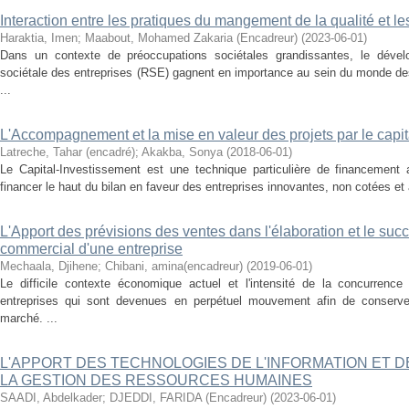
Interaction entre les pratiques du mangement de la qualité et l
Haraktia, Imen
;
Maabout, Mohamed Zakaria (Encadreur)
(
2023-06-01
)
Dans un contexte de préoccupations sociétales grandissantes, le dévelo
sociétale des entreprises (RSE) gagnent en importance au sein du monde des
...
L'Accompagnement et la mise en valeur des projets par le capi
Latreche, Tahar (encadré)
;
Akakba, Sonya
(
2018-06-01
)
Le Capital-Investissement est une technique particulière de financement 
financer le haut du bilan en faveur des entreprises innovantes, non cotées et à
L'Apport des prévisions des ventes dans l'élaboration et le succ
commercial d'une entreprise
Mechaala, Djihene
;
Chibani, amina(encadreur)
(
2019-06-01
)
Le difficile contexte économique actuel et l'intensité de la concurrenc
entreprises qui sont devenues en perpétuel mouvement afin de conserver
marché. ...
L'APPORT DES TECHNOLOGIES DE L'INFORMATION ET 
LA GESTION DES RESSOURCES HUMAINES
SAADI, Abdelkader
;
DJEDDI, FARIDA (Encadreur)
(
2023-06-01
)