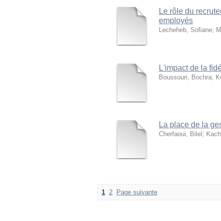
Le rôle du recrut
employés
Lecheheb, Sofiane
;
M
L'impact de la fid
Boussouri, Bochra
;
K
La place de la ge
Cherfaoui, Bilel
;
Kach
1
2
Page suivante