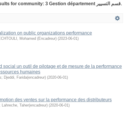
Showing 10 out of a total of 13 results for community: 3 Gestion département قسم التسيير.
talization on public organizations performance
CHTOULI, Mohamed (Encadreur)
(
2023-06-01
)
d social un outil de pilotage et de mesure de la performance
ressources humaines
s
;
Djeddi, Farida(encadreur)
(
2020-06-01
)
omotion des ventes sur la performance des distributeurs
;
Lahreche, Taher(encadreur)
(
2020-06-01
)