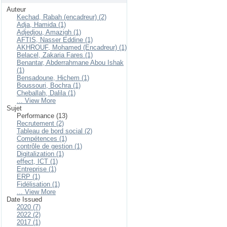
Auteur
Kechad, Rabah (encadreur) (2)
Adja, Hamida (1)
Adjedjou, Amazigh (1)
AFTIS, Nasser Eddine (1)
AKHROUF, Mohamed (Encadreur) (1)
Belacel, Zakaria Fares (1)
Benantar, Abderrahmane Abou Ishak
(1)
Bensadoune, Hichem (1)
Boussouri, Bochra (1)
Cheballah, Dalila (1)
... View More
Sujet
Performance (13)
Recrutement (2)
Tableau de bord social (2)
Compétences (1)
contrôle de gestion (1)
Digitalization (1)
effect, ICT (1)
Entreprise (1)
ERP (1)
Fidélisation (1)
... View More
Date Issued
2020 (7)
2022 (2)
2017 (1)