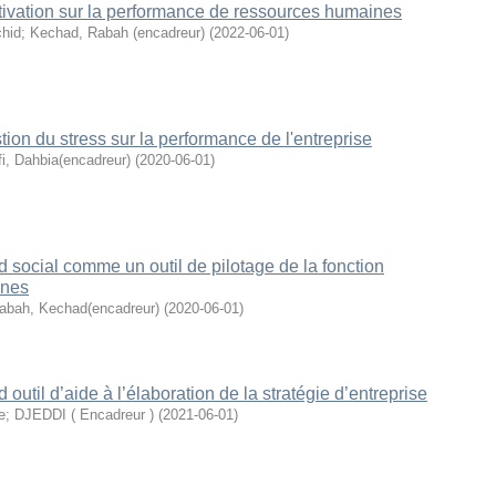
tivation sur la performance de ressources humaines
chid
;
Kechad, Rabah (encadreur)
(
2022-06-01
)
tion du stress sur la performance de l'entreprise
fi, Dahbia(encadreur)
(
2020-06-01
)
d social comme un outil de pilotage de la fonction
ines
abah, Kechad(encadreur)
(
2020-06-01
)
 outil d’aide à l’élaboration de la stratégie d’entreprise
e
;
DJEDDI ( Encadreur )
(
2021-06-01
)