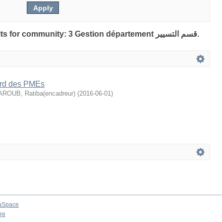
Showing 1 out of a total of 1 results for community: 3 Gestion département قسم التسيير.
ord des PMEs
AROUB, Ratiba(encadreur)
(
2016-06-01
)
aSpace
re