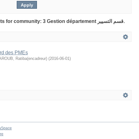
Showing 1 out of a total of 1 results for community: 3 Gestion département قسم التسيير.
ord des PMEs
AROUB, Ratiba(encadreur)
(
2016-06-01
)
aSpace
re