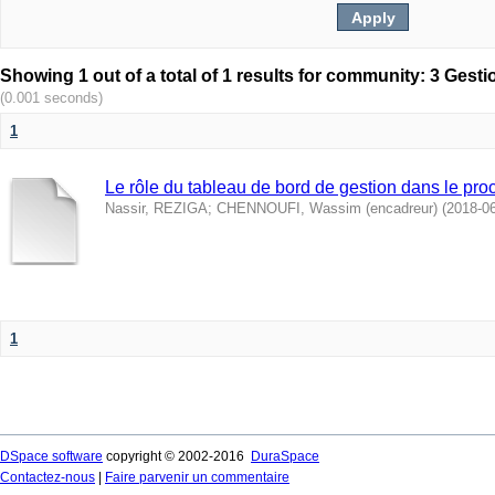
(0.001 seconds)
1
Le rôle du tableau de bord de gestion dans le pro
Nassir, REZIGA
;
CHENNOUFI, Wassim (encadreur)
(
2018-0
1
DSpace software
copyright © 2002-2016
DuraSpace
Contactez-nous
|
Faire parvenir un commentaire