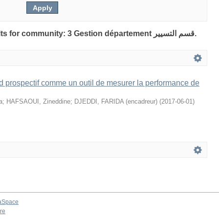
Showing 1 out of a total of 1 results for community: 3 Gestion département قسم التسيير.
d prospectif comme un outil de mesurer la performance de
a
;
HAFSAOUI, Zineddine
;
DJEDDI, FARIDA (encadreur)
(
2017-06-01
)
aSpace
re