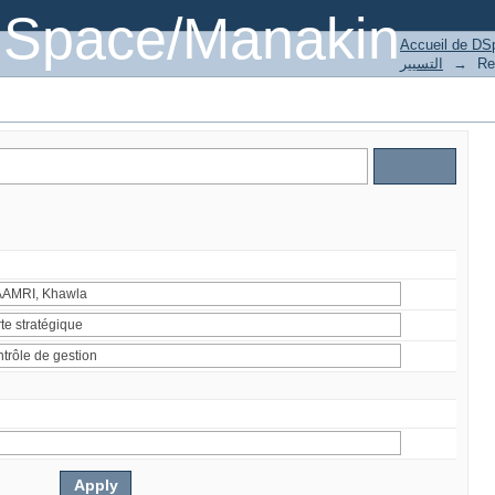
Recher
DSpace/Manakin
Accueil de DS
التسيير
→
Re