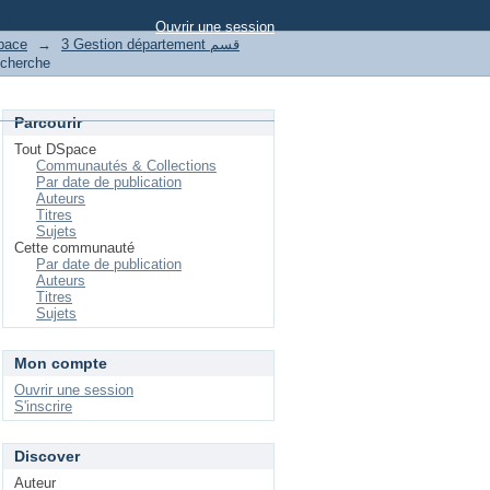
che
Ouvrir une session
pace
→
3 Gestion département قسم
cherche
Parcourir
Tout DSpace
Communautés & Collections
Par date de publication
Auteurs
Titres
Sujets
Cette communauté
Par date de publication
Auteurs
Titres
Sujets
Mon compte
Ouvrir une session
S'inscrire
Discover
Auteur