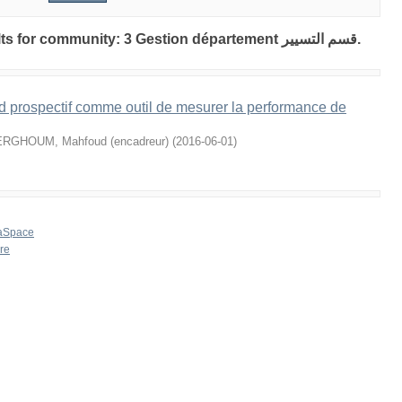
Showing 1 out of a total of 1 results for community: 3 Gestion département قسم التسيير.
d prospectif comme outil de mesurer la performance de
RGHOUM, Mahfoud (encadreur)
(
2016-06-01
)
aSpace
re