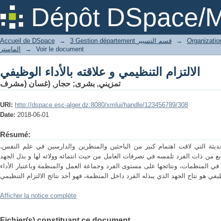
الالتزام التنظيمي و علاقته بالأداء الوظيفي
Dépôt DSpace/M
Accueil de DSpace
→
3 Gestion département قسم التسيير
→
الماستر
→
Voir le document
الالتزام التنظيمي و علاقته بالأداء الوظيفي
حجار, (غسان (مشرف
;
تمزيني, بشرى
URI:
http://dspace.esc-alger.dz:8080/xmlui/handle/123456789/308
Date:
2018-06-01
Résumé:
الحديثة التي لاقت اهتمام كبير من الباحثين والمنظرين والدارسين في علم النفس
 من ذات الفرد تلمسه في تصرفات العامل من حيث انتمائه وولائه لها و بذل الجهد
ير في المنظمات، ونتائجها على مستوى الفرد وجماعة العمل والمنظمة وباعتبار الأداء
Afficher la notice complète
Fichier(s) constituant ce document