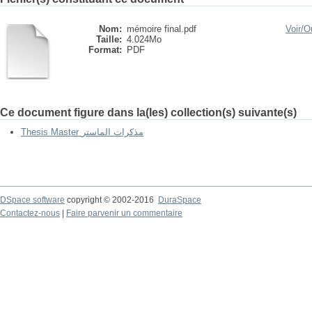
Nom:
mémoire final.pdf
Voir/
Ou
Taille:
4.024Mo
Format:
PDF
Ce document figure dans la(les) collection(s) suivante(s)
Thesis Master مذكرات الماستر
DSpace software
copyright © 2002-2016
DuraSpace
Contactez-nous
|
Faire parvenir un commentaire