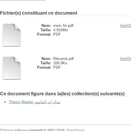
Fichier(s) constituant ce document
Nom:
mem fin.pdf
Voir/
Ou
Taille:
4.916Mo
Format:
PDF
Nom:
Résumé.pdf
Voir/
Ou
Taille:
168.9Ko
Format:
PDF
Ce document figure dans la(les) collection(s) suivante(s)
Thesis Master مذكرات الماستر
DSpace software
copyright © 2002-2016
DuraSpace