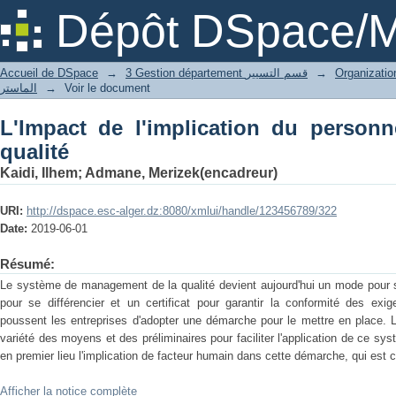
L'Impact de l'implication du personnel
Dépôt DSpace/M
Accueil de DSpace
→
3 Gestion département قسم التسيير
→
الماستر
→
Voir le document
L'Impact de l'implication du person
qualité
Kaidi, Ilhem
;
Admane, Merizek(encadreur)
URI:
http://dspace.esc-alger.dz:8080/xmlui/handle/123456789/322
Date:
2019-06-01
Résumé:
Le système de management de la qualité devient aujourd'hui un mode pour s
pour se différencier et un certificat pour garantir la conformité des exi
poussent les entreprises d'adopter une démarche pour le mettre en place.
variété des moyens et des préliminaires pour faciliter l'application de ce sy
en premier lieu l'implication de facteur humain dans cette démarche, qui es
Afficher la notice complète