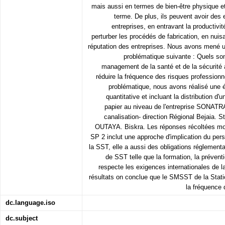
mais aussi en termes de bien-être physique et
terme. De plus, ils peuvent avoir des 
entreprises, en entravant la productivit
perturber les procédés de fabrication, en nuisa
réputation des entreprises. Nous avons mené u
problématique suivante : Quels son
management de la santé et de la sécurité a
réduire la fréquence des risques professionn
problématique, nous avons réalisé une 
quantitative et incluant la distribution d
papier au niveau de l'entreprise SONATR
canalisation- direction Régional Bejaia. 
OUTAYA. Biskra. Les réponses récoltées mo
SP 2 inclut une approche d'implication du pe
la SST, elle a aussi des obligations réglement
de SST telle que la formation, la préventi
respecte les exigences internationales de l
résultats on conclue que le SMSST de la Statio
la fréquence 
dc.language.iso
dc.subject