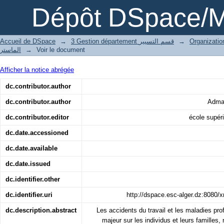
L'apport du système de management de 
Dépôt DSpace/M
réduction de la fréquence des risques 
Accueil de DSpace
→
3 Gestion département قسم التسيير
→
الماستر
→
Voir le document
Afficher la notice abrégée
dc.contributor.author
dc.contributor.author
Adma
dc.contributor.editor
école supé
dc.date.accessioned
dc.date.available
dc.date.issued
dc.identifier.other
dc.identifier.uri
http://dspace.esc-alger.dz:8080/
dc.description.abstract
Les accidents du travail et les maladies pro
majeur sur les individus et leurs famille