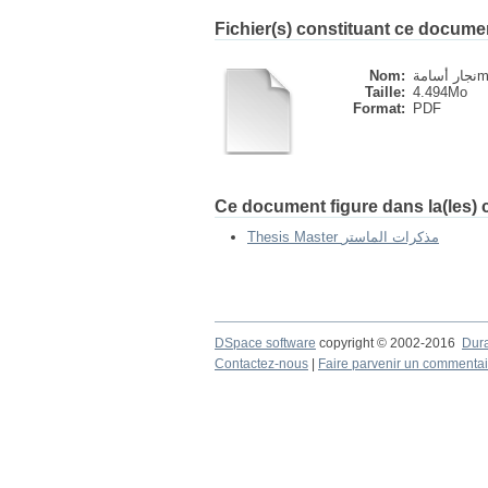
Fichier(s) constituant ce docume
Nom:
امة
Taille:
4.494Mo
Format:
PDF
Ce document figure dans la(les) c
Thesis Master مذكرات الماستر
DSpace software
copyright © 2002-2016
Dur
Contactez-nous
|
Faire parvenir un commentai