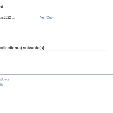
nt
نجار أسmas2022 ...
Voir/
Ouvrir
ollection(s) suivante(s)
aSpace
re