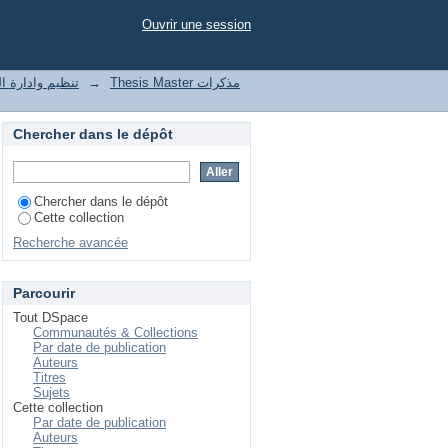
Ouvrir une session
t of enterprises تنظيم وادارة المؤسسات
→
Thesis Master مذكرات
Chercher dans le dépôt
Chercher dans le dépôt
Cette collection
Recherche avancée
Parcourir
Tout DSpace
Communautés & Collections
Par date de publication
Auteurs
Titres
Sujets
Cette collection
Par date de publication
Auteurs