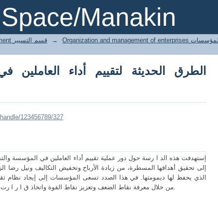
الطرق الحديثة لتقييم أداء العاملين في المؤس
DSpace/Manakin
3 Gestion département قسم التسيير
→
Organization and managemen
الطرق الحديثة لتقييم أداء العاملين ف
i/handle/123456789/327
إستهدفت هذه الد ا رسة حول دور عملية تقييم أداء العاملين في المؤسسة وال
إلى تحقيق أهدافها المسطرة، من زيادة الأرباح وتخفيض التكاليف ونيل رضا الزب
الذي يحفظ لها ديمومتها. في هذا الصدد تسعى المؤسسات إلى إيجاد نظام تق
من خلال معرفة نقاط الضعف وتعزيز نقاط القوة واتخاذ ق ا ر ا رت خالية من لغة المشاعر وقريبة إلى لغة المنطق.