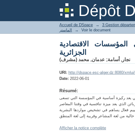
سات الاقتصادية الجزائرية
Dépôt 
Accueil de DSpace
→
الماستر
→
Voir le document
ي المؤسسات الاقتصادية
الجزائرية
عدمان, محمد (مشرف)
;
نجار, أسامة
URI:
http://dspace.esc-alger.dz:8080/xmlu
Date:
2022-06-01
Résumé:
تي يعد ركيزة أساسية في المؤسسة التي تسعى
ائن الذي يعد ميزة تنافسية في وقتنا المعاصر
ييم فعال يساهم في تشخيص مواردها البشرية
Afficher la notice complète