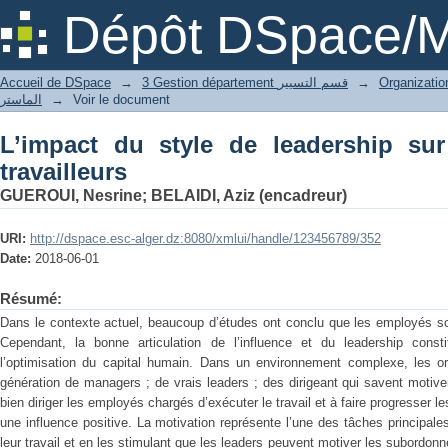
L’impact du style de leadership sur la 
Dépôt DSpace/M
Accueil de DSpace
→
3 Gestion département قسم التسيير
→
الماستر
→
Voir le document
L’impact du style de leadership sur
travailleurs
GUEROUI, Nesrine
;
BELAIDI, Aziz (encadreur)
URI:
http://dspace.esc-alger.dz:8080/xmlui/handle/123456789/352
Date:
2018-06-01
Résumé:
Dans le contexte actuel, beaucoup d’études ont conclu que les employés sont
Cependant, la bonne articulation de l’influence et du leadership consti
l’optimisation du capital humain. Dans un environnement complexe, les or
génération de managers ; de vrais leaders ; des dirigeant qui savent motive
bien diriger les employés chargés d’exécuter le travail et à faire progresser l
une influence positive. La motivation représente l’une des tâches principales 
leur travail et en les stimulant que les leaders peuvent motiver les subordonn