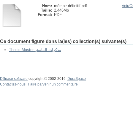
Nom:
mémoir définitif.pdf
Voir/
Ou
Taille:
2.446Mo
Format:
PDF
Ce document figure dans la(les) collection(s) suivante(s)
Thesis Master مذكرات الماستر
DSpace software
copyright © 2002-2016
DuraSpace
Contactez-nous
|
Faire parvenir un commentaire