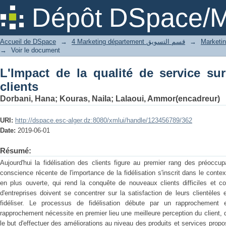
L'Impact de la qualité de service sur la 
Dépôt DSpace/M
Accueil de DSpace
→
4 Marketing département قسم التسويق
→
→
Voir le document
L'Impact de la qualité de service sur
clients
Dorbani, Hana
;
Kouras, Naila
;
Lalaoui, Ammor(encadreur)
URI:
http://dspace.esc-alger.dz:8080/xmlui/handle/123456789/362
Date:
2019-06-01
Résumé:
Aujourd'hui la fidélisation des clients figure au premier rang des préoccu
conscience récente de l'importance de la fidélisation s'inscrit dans le cont
en plus ouverte, qui rend la conquête de nouveaux clients difficiles et c
d'entreprises doivent se concentrer sur la satisfaction de leurs clientèles 
fidéliser. Le processus de fidélisation débute par un rapprochement e
rapprochement nécessite en premier lieu une meilleure perception du client,
le but d'effectuer des améliorations au niveau des produits et services propos