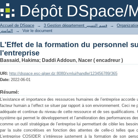
L'Effet de la formation du personnel su
Dépôt DSpace/M
Accueil de DSpace
→
3 Gestion département قسم التسيير
→
الماستر
→
Voir le document
L'Effet de la formation du personnel s
l'entreprise
Bassaid, Hakima
;
Daddi Addoun, Nacer ( encadreur )
URI:
http://dspace.esc-alger.dz:8080/xmlui/handle/123456789/365
Date:
2022-06-01
Résumé:
L’existance et importance des ressources humaines de l’entreprise accorde u
facteur humain a l’effect se situer par rapport à son environnement. Ceci ne
adéquate et continue du niveau de cette ressource et de ses qualifications.
système qui permet le développement et l’amélioration des performances des
comme un outil stratégique de l’entreprise lui permettant de cibler les beso
par la suite concrétises en fonction des attentes de celle-ci telles que d
L’entreprise COSIDER s’intéresse justement à la formation de son perso