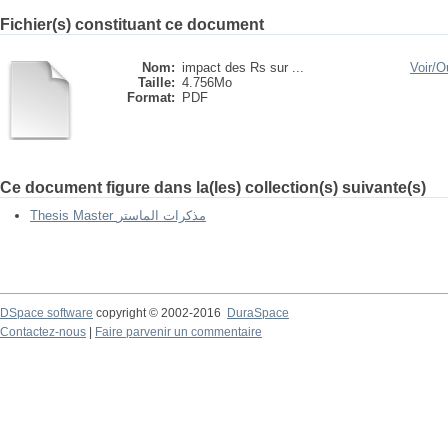
Fichier(s) constituant ce document
Nom:
impact des Rs sur ...
Voir/
Ou
Taille:
4.756Mo
Format:
PDF
Ce document figure dans la(les) collection(s) suivante(s)
Thesis Master مذكرات الماستر
DSpace software
copyright © 2002-2016
DuraSpace
Contactez-nous
|
Faire parvenir un commentaire