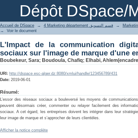
L'Impact de la communication digita
Dépôt DSpace/M
marque d'une entreprise
Accueil de DSpace
→
4 Marketing département قسم التسويق
→
→
Voir le document
L'Impact de la communication digita
sociaux sur l'image de marque d'une e
Boubekeur, Sara
;
Boudoula, Chafiq
;
Elhabi, Ahlem(encadre
URI:
http://dspace.esc-alger.dz:8080/xmlui/handle/123456789/431
Date:
2019-06-01
Résumé:
L’essor des réseaux sociaux a bouleversé les moyens de communications
peuvent désormais créer, commenter ou relayer facilement des informat
sociaux. A cet égard, les entreprises doivent les intégrer dans leur straté
leur image de marque et s’approcher de leurs clientèles.
Afficher la notice complète