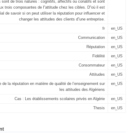
 sont de trois natures : cognitifs, affectifs ou conatifs et sont
aux trois composantes de l‟attitude chez les cibles. D‟où il est
ial de savoir si on peut utiliser la réputation pour influencer et
changer les attitudes des clients d‟une entreprise.
fr
en_US
Communication
en_US
Réputation
en_US
Fidélité
en_US
Consommateur
en_US
Attitudes
en_US
e de la réputation en matière de qualité de l’enseignement sur
en_US
les attitudes des Algériens
Cas : Les établissements scolaires privés en Algérie
en_US
Thesis
en_US
nt