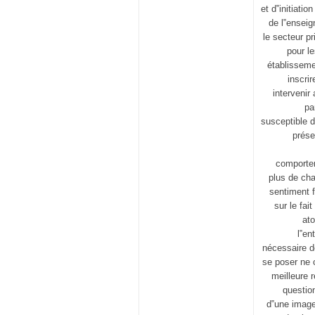
et d‟initiati
de l‟enseig
le secteur p
pour l
établisseme
inscrir
intervenir
pa
susceptible d
prése
comportem
plus de cha
sentiment f
sur le fai
ato
l‟en
nécessaire de
se poser ne c
meilleure 
question
d‟une image