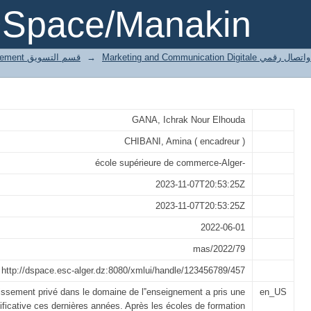
putation en matière de qualité de l
DSpace/Manakin
ns
4 Marketing département قسم التسويق
→
Marketing and Communication Digita
GANA, Ichrak Nour Elhouda
CHIBANI, Amina ( encadreur )
école supérieure de commerce-Alger-
2023-11-07T20:53:25Z
2023-11-07T20:53:25Z
2022-06-01
mas/2022/79
http://dspace.esc-alger.dz:8080/xmlui/handle/123456789/457
issement privé dans le domaine de l‟enseignement a pris une
en_US
ificative ces dernières années. Après les écoles de formation