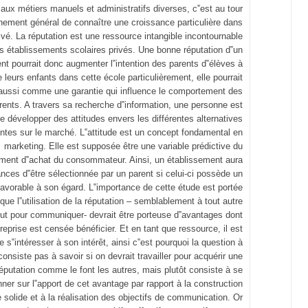
on aux métiers manuels et administratifs diverses, c‟est au tour
nement général de connaître une croissance particulière dans
rivé. La réputation est une ressource intangible incontournable
es établissements scolaires privés. Une bonne réputation d‟un
nt pourrait donc augmenter l‟intention des parents d‟élèves à
e leurs enfants dans cette école particulièrement, elle pourrait
 aussi comme une garantie qui influence le comportement des
rents. A travers sa recherche d‟information, une personne est
e développer des attitudes envers les différentes alternatives
ntes sur le marché. L‟attitude est un concept fondamental en
marketing. Elle est supposée être une variable prédictive du
ent d‟achat du consommateur. Ainsi, un établissement aura
nces d‟être sélectionnée par un parent si celui-ci possède un
avorable à son égard. L‟importance de cette étude est portée
t que l‟utilisation de la réputation – semblablement à tout autre
ut pour communiquer- devrait être porteuse d‟avantages dont
treprise est censée bénéficier. Et en tant que ressource, il est
 s‟intéresser à son intérêt, ainsi c‟est pourquoi la question à
onsiste pas à savoir si on devrait travailler pour acquérir une
réputation comme le font les autres, mais plutôt consiste à se
ner sur l‟apport de cet avantage par rapport à la construction
 solide et à la réalisation des objectifs de communication. Or