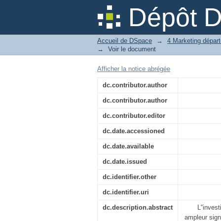
L’influence de la ré
Dépôt 
attitudes des Algérie
Accueil de DSpace
→
→
Voir le document
Afficher la notice abrégée
dc.contributor.author
dc.contributor.author
dc.contributor.editor
dc.date.accessioned
dc.date.available
dc.date.issued
dc.identifier.other
dc.identifier.uri
dc.description.abstract
L‟invest
ampleur sign