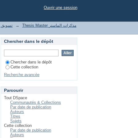
’enseignement sur les
Ouvrir une session
le تسويق واتصال رقمي
→
Thesis Master مذكرات الماستر
Chercher dans le dépôt
Chercher dans le dépôt
Cette collection
Recherche avancée
Parcourir
Tout DSpace
Communautés & Collections
Par date de publication
Auteurs
Titres
Sujets
Cette collection
Par date de publication
Auteurs