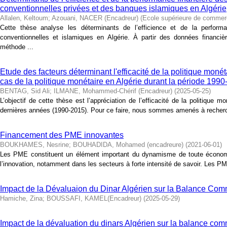
conventionnelles privées et des banques islamiques en Algérie
Allalen, Keltoum
;
Azouani, NACER (Encadreur)
(
Ecole supérieure de comme
Cette thèse analyse les déterminants de l’efficience et de la perform
conventionnelles et islamiques en Algérie. À partir des données financièr
méthode ...
Etude des facteurs déterminant l'efficacité de la politique mon
cas de la politique monétaire en Algérie durant la période 199
BENTAG, Sid Ali
;
ILMANE, Mohammed-Chérif (Encadreur)
(
2025-05-25
)
L’objectif de cette thèse est l’appréciation de l’efficacité de la politique m
dernières années (1990-2015). Pour ce faire, nous sommes amenés à recherch
Financement des PME innovantes
BOUKHAMES, Nesrine
;
BOUHADIDA, Mohamed (encadreure)
(
2021-06-01
)
Les PME constituent un élément important du dynamisme de toute économi
l’innovation, notamment dans les secteurs à forte intensité de savoir. Les PM
Impact de la Dévaluaion du Dinar Algérien sur la Balance Com
Hamiche, Zina
;
BOUSSAFI, KAMEL(Encadreur)
(
2025-05-29
)
Impact de la dévaluation du dinars Algérien sur la balance co