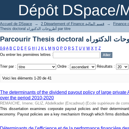
Dépôt DSpace/M
Accueil de DSpace
→
2 Département of Finance قسم المالية
→
Thesis doctoral أطروحات الدكتوراه par titre
0-9
A
B
C
D
E
F
G
H
I
J
K
L
M
N
O
P
Q
R
S
T
U
V
W
X
Y
Z
Ou entrer les premières lettres :
Trier par :
Ordre :
Résultats :
Voici les éléments 1-20 de 41
The determinants of the dividend payout policy of large private
over the period 2010-2020
REMAICHE, Imene
;
GLIZ, Abdelkader (Encadreur)
(
Ecole supérieure de co
This dissertation examines corporate payout policies and their determinant
economy. Payout policies are a key mechanism through which firms distribute 
Déterminants de l’efficience et de la performance financière de