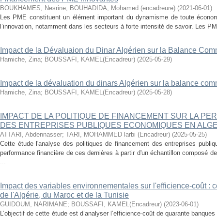
BOUKHAMES, Nesrine
;
BOUHADIDA, Mohamed (encadreure)
(
2021-06-01
)
Les PME constituent un élément important du dynamisme de toute économi
l’innovation, notamment dans les secteurs à forte intensité de savoir. Les PM
Impact de la Dévaluaion du Dinar Algérien sur la Balance Com
Hamiche, Zina
;
BOUSSAFI, KAMEL(Encadreur)
(
2025-05-29
)
Impact de la dévaluation du dinars Algérien sur la balance co
Hamiche, Zina
;
BOUSSAFI, KAMEL(Encadreur)
(
2025-05-28
)
IMPACT DE LA POLITIQUE DE FINANCEMENT SUR LA P
DES ENTREPRISES PUBLIQUES ECONOMIQUES EN ALGE
ATTARI, Abdennasser
;
TARI, MOHAMMED larbi (Encadreur)
(
2025-05-25
)
Cette étude l'analyse des politiques de financement des entreprises publi
performance financière de ces dernières à partir d'un échantillon composé 
...
Impact des variables environnementales sur l'efficience-coût :
de l'Algérie, du Maroc et de la Tunisie
GUIDOUM, NARIMANE
;
BOUSSAFI, KAMEL(Encadreur)
(
2023-06-01
)
L’objectif de cette étude est d’analyser l’efficience-coût de quarante banqu