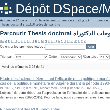
Dépôt DSpace/M
Accueil de DSpace
→
2 Département of Finance قسم المالية
→
Thesis doctoral أطروحات الدكتوراه par titre
0-9
A
B
C
D
E
F
G
H
I
J
K
L
M
N
O
P
Q
R
S
T
U
V
W
X
Y
Z
Ou entrer les premières lettres :
Trier par :
Ordre :
Résultats :
Voici les éléments 3-22 de 41
Etude des facteurs déterminant l'efficacité de la politique mon
cas de la politique monétaire en Algérie durant la période 199
BENTAG, Sid Ali
;
ILMANE, Mohammed-Chérif (Encadreur)
(
2025-05-25
)
L’objectif de cette thèse est l’appréciation de l’efficacité de la politique m
dernières années (1990-2015). Pour ce faire, nous sommes amenés à recherch
Financement des PME innovantes