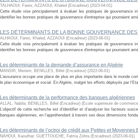
TALHAOUI, Fares
;
AZZAOUI, Khaled (Encadreur)
(
2023-04-01
)
Cette étude vise principalement à évaluer les pratiques de gouvernance i
identifier les bonnes pratiques de gouvernance d'entreprise qui pourraient amél
LES DÉTERMINANTS DE LA BONNE GOUVERNANCE DES
ALHAOUI, Fares
;
Khaled, AZZAOUI (Encadreur)
(
2023-06-01
)
Cette étude vise principalement à évaluer les pratiques de gouvernance i
identifier les bonnes pratiques de gouvernance d'entreprise qui pourraient amél
Les déterminants de la demande d’assurance en Algérie
MANSRI, Meriem
;
BENILLES, Billel (Encadreur)
(
2022-06-01
)
L’assurance occupe une place de plus en plus importante dans le monde compt
le plan économique et social. En Algérie, malgré les efforts déployés par l’Eta
Les déterminants de la performance des banques algériennes
ALLAL, Nabila
;
BENILLES, Billel (Encadreur)
(
Ecole supérieure de commerc
L’objectif de cette recherche est d’identifier et d’analyser les facteurs susc
banques algériennes, en l’appréhendant à travers ses deux dimensions fondamen
Les déterminants de l’octroi de crédit aux Petites et Moyennes 
NAHOUI, Kaouthar
;
GUETTOUCHE, Fatma Zohra (Encadreur)
(
2023-06-01
)