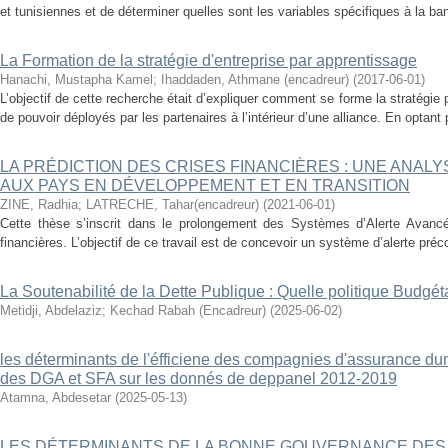
et tunisiennes et de déterminer quelles sont les variables spécifiques à la ban
La Formation de la stratégie d'entreprise par apprentissage
Hanachi, Mustapha Kamel
;
Ihaddaden, Athmane (encadreur)
(
2017-06-01
)
L’objectif de cette recherche était d’expliquer comment se forme la stratégi
de pouvoir déployés par les partenaires à l’intérieur d’une alliance. En optant
LA PRÉDICTION DES CRISES FINANCIÈRES : UNE ANAL
AUX PAYS EN DÉVELOPPEMENT ET EN TRANSITION
ZINE, Radhia
;
LATRECHE, Tahar(encadreur)
(
2021-06-01
)
Cette thèse s’inscrit dans le prolongement des Systèmes d’Alerte Avanc
financières. L’objectif de ce travail est de concevoir un système d’alerte préco
La Soutenabilité de la Dette Publique : Quelle politique Budgéta
Metidji, Abdelaziz
;
Kechad Rabah (Encadreur)
(
2025-06-02
)
les déterminants de l'éfficiene des compagnies d'assurance d
des DGA et SFA sur les donnés de deppanel 2012-2019
Atamna, Abdesetar
(
2025-05-13
)
LES DÉTERMINANTS DE LA BONNE GOUVERNANCE DES