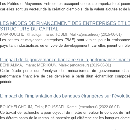
Les Petites et Moyennes Entreprises occupent une place importante et jouen
car elles sont un vecteur de la création d’emplois, de la valeur ajoutée et de
LES MODES DE FINANCEMENT DES ENTREPRISES ET L
STRUCTURE DU CAPITAL
AMAROUCHE, Khadidja Imane
;
TOUMI, Malika(encadreur)
(
2015-06-01
)
Les petites et moyennes entreprises (PME) sont vitales pour la croissan
pays tant industrialisés ou en voie de développement, car elles jouent un rôle 
L’impact de la gouvernance bancaire sur la performance financ
BENHALIMA, Imane
;
MERHOUN, Malek (encadreur)
(
2019-06-01
)
Cette étude porte sur lřanalyse des mécanismes de gouvernance dans
performance financière de ces dernières à partir dřun échantillon compos
période ...
L’impact de l’implantation des banques étrangères sur l’évolut
BOUCHELGHOUM, Fella
;
BOUSSAFI, Kamel (encadreur)
(
2022-06-01
)
Ce travail de recherche a pour objectif de mettre en valeur le concept de l’inte
les déterminants de la rentabilité bancaire qui différencient les banques dom