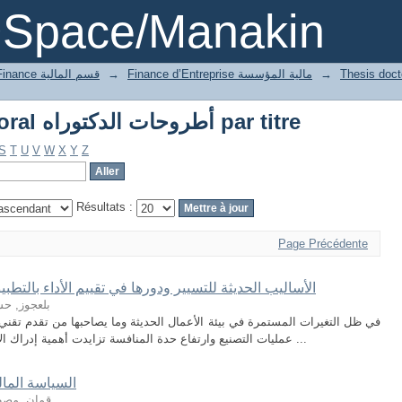
Parcourir Thesis doctoral أطروحات الدكتوراه par titre
DSpace/Manakin
→
Finance d’Entreprise مالية المؤسسة
→
2 Département of Finance قسم المالية
Parcourir Thesis doctoral أطروحات الدكتوراه par titre
S
T
U
V
W
X
Y
Z
Résultats :
Page Précédente
الأساليب الحديثة للتسيير ودورها في تقييم الأداء بالتط
بلعجوز, ح
في ظل التغيرات المستمرة في بيئة الأعمال الحديثة وما يصاحبها من تقدم تقني ه
عمليات التصنيع وارتفاع حدة المنافسة تزايدت أهمية إدراك الإدارة لتأثير المتغيرات البيئية الداخلية والخارجية ...
السياسة المال
قمان, مص