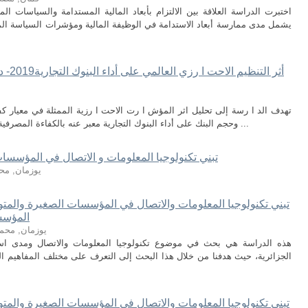
اختبرت الدراسة العلاقة بين الالتزام بأبعاد المالية المستدامة والسياسات 
يشمل مدى ممارسة أبعاد الاستدامة في الوظيفة المالية ومؤشرات السياسة ا
أثر ال
تهدف الد ا رسة إلى تحليل اثر المؤش ا رت الاحت ا رزية الممثلة في معيار ك
وحجم البنك على أداء البنوك التجارية معبر عنه بالكفاءة المصرفية، وقد قامت الد ا رسة في الجزء النظري باستع ...
تبني تكنولوجيا المعلومات و الاتصال في المؤسسات
يوزمان, مح
تبني تكنولوجیا المعلومات والاتصال في المؤسسات الصغیرة والمتو
المؤسس
یوزمان, محمد
ھذه الدراسة ھي بحث في موضوع تكنولوجیا المعلومات والاتصال ومدى ا
الجزائریة، حیث ھدفنا من خلال ھذا البحث إلى التعرف على مختلف المفاھیم ال
تبني تكنولوجیا المعلومات والاتصال في المؤسسات الصغیرة والمتو