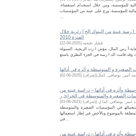
المالية للمؤسسة، ومن خلال استخدام استقصاء،
لمالية للمؤسسة، وزع على عينة من المؤسسات
...
تنظيم الاحت ا رزي العالمي على أداء البنوك التجارية2019- د ا رسة عينة من البنوك الج ا زئرية خلال
الفترة 2010
قشار ،فتحية
(
2025-04-22
)
فاية أ رس المال، مؤش ا رت الربحية، السيولة
 الصغيرة و المتوسطة و أثره في أدائها
مد أمير
;
بوصافي, كمال(إشراف)
(
2025-06-02
)
سطة وأثره في أدائھا – دراسة عینة من
ات الصغیرة والمتوسطة في الجزائ ر
 امیر
;
بوصافي, كما ل (إشراف)
(
2021-06-01
)
ستعمالھ في المؤسسات الصغیرة والمتوسطة
متعلقة بالموضوع وبالأخص في إطار استعمالھا
في ...
سطة وأثره في أدائھا – دراسة عینة من