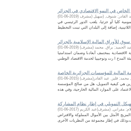
الخاص في النمو الاقتصادي في الجزائر
 القادر
;
شنوف, (سهيل (مشرف
(
2019-06-01
)
ية كليا آو جزئيا، يلعب الدور الرئيسي في
وق للأوراق المالية الإسلامية بالجزائر
بد الحميد
;
براق, محمد (مشرف)
(
2019-06-01
)
ة الاقتصادية بمختمف أبعادىا وضمان استدامتيا
 المالية للمؤسسات الجزائرية الخاصة
 محمد
;
قليز, عبد القادر(مشرف)
(
2015-06-01
)
رين هي كيفية التمويل، هل من صالح المؤسسة
هيكل التمويلي في إطار نظام المشاركة
ام
;
مقراني, (مشرف)عبد الكريم
(
2017-06-01
)
المزيج الأمثل بين الأموال المملوكة والاقتراض