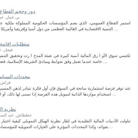
دور وحجم القطاع 
بن عمار, عبد
استمر القطاع العمومي، الذي يضم المؤسسات الحكومية المملوكة ملكية عموم
التنمية الاقتصادية في الغالبية العظمى من دول آسيا وإفريقيا وأمريكا اللاتينية، إضافة إلى البلدان التي تبنت التخطيط ...
متطلبات إقامة س
فيجل, ع
تكتسي سوق الأو ا رق المالية أىمية كبيرة في تعبئة المدخ ا رت وتحقيق التنمي
خاصة عندما تعمل وفق ضوابط ومبادئ الشريعة الإسلامية، فتعبئة المدخ ا رت وتوجيييا لخدمة الاقتصاد الوطني ...
محددات السياسة
قراش,
عند توفر فرصة استثمارية سانحة في السوق فإن أول فكرة تتبادر لذهن المسي
استخدام مواردها الذاتية لتمويل هذه الفرصة إذا تسنى لها ذلك، أو الاعتماد على الموارد المالية الخارجية، وفي هذه ...
نظرية ال
حططاش, عبد السل
تناولت الأدبيات المالية التقليدية في إطار نظرية الهيكل التمويلي كيفية اختيار 
بفوائد، وكذا المحددات المؤثرة على الخيارات التمويلية للمؤسسات،وذلك في إطار مجموعة من النظريات الأخرى ...