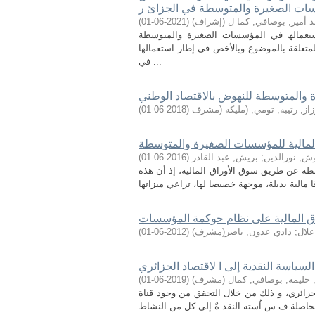
ات الصغیرة والمتوسطة في الجزائ ر
 أمير
;
بوصافي, كما ل (إشراف)
(
2021-06-01
)
ستعمالھ في المؤسسات الصغیرة والمتوسطة
متعلقة بالموضوع وبالأخص في إطار استعمالھا
في ...
والمتوسطة للنهوض بالاقتصاد الوطني
زاز, رتيبة
;
تومي, (مليكة (مشرف
(
2018-06-01
)
 المالیة للمؤسسات الصغیرة والمتوسطة
ش, نورالدین
;
بریش, عبد القادر
(
2016-06-01
)
ة عن طريق سوق الأوراق المالية، إذ أن هذه
اق المالية على نظام حوكمة المؤسسات
علال
;
دادي عدون, ناصر(مشرف)
(
2012-06-01
)
لسياسة النقدية إلى ا لاقتصاد الجزائري
حليمة
;
بوصافي, كمال (مشرف)
(
2019-06-01
)
لجزائري، و ذلك من خلال التحقق من وجود قناة