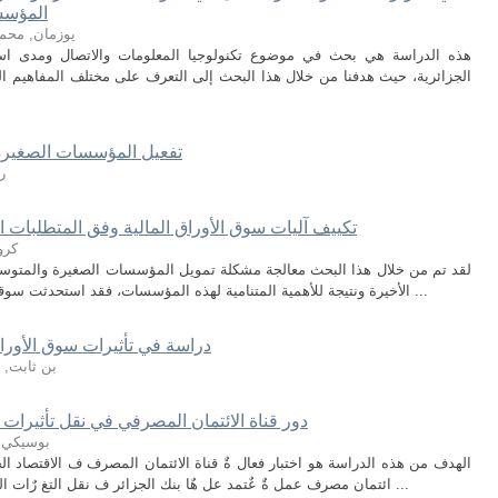
المؤسس
یوزمان, محمد
ھذه الدراسة ھي بحث في موضوع تكنولوجیا المعلومات والاتصال ومدى ا
الجزائریة، حیث ھدفنا من خلال ھذا البحث إلى التعرف على مختلف المفاھیم ال
تفعيل المؤسسات الصغيرة 
ر
تكییف آلیات سوق الأوراق المالیة وفق المتطلبات
كرو
لقد تم من خلال هذا البحث معالجة مشكلة تمويل المؤسسات الصغيرة والمتوسط
الأخيرة ونتيجة للأهمية المتنامية لهذه المؤسسات، فقد استحدثت سوقا مالية بديلة، موجهة خصيصا لها، تراعي ميزاتها ...
دراسة في تأثيرات سوق الأور
بن ثابت, 
دور قناة الائتمان المصرفي في نقل تأثيرات ا
بوسيكي, 
الهدف من هذه الدراسة هو اختبار فعال ةٌ قناة الائتمان المصرف ف الاقتصاد ا
ائتمان مصرف عمل ةٌ عٌتمد عل هٌا بنك الجزائر ف نقل التغ رٌات الحاصلة ف س اٌسته النقد ةٌ إلى كل من النشاط ...