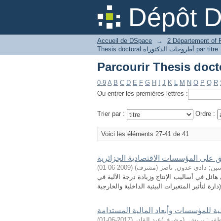
Dépôt 
Accueil de DSpace
→
Thesis doctoral أطروحات الدكتوراه par titre
0-9
A
B
C
D
E
F
G
H
I
J
K
L
M
N
O
P
Q
R
Ou entrer les premières lettres :
Trier par :
Ordre :
Voici les éléments 27-41 de 41
بيق على المؤسسات الاقتصادية الجزائرية
سين
;
دادي عدون, ناصر (مشرف)
(
2009-06-01
)
ائل في أساليب الإنتاج وزيادة درجة الآلية في
ية للمؤسسات وأبعاد المالية المستدامة
طفى
;
بريش, (مشرف)عبد القادر
(
2017-06-01
)