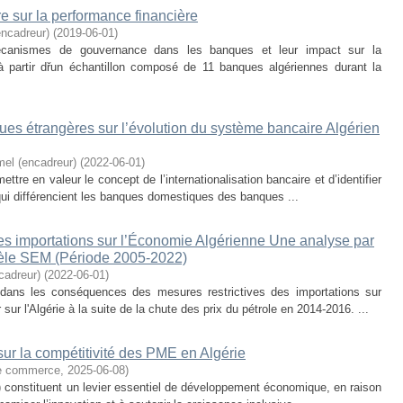
e sur la performance financière
ncadreur)
(
2019-06-01
)
écanismes de gouvernance dans les banques et leur impact sur la
à partir dřun échantillon composé de 11 banques algériennes durant la
ues étrangères sur l’évolution du système bancaire Algérien
l (encadreur)
(
2022-06-01
)
ettre en valeur le concept de l’internationalisation bancaire et d’identifier
 qui différencient les banques domestiques des banques ...
des importations sur l’Économie Algérienne Une analyse par
dèle SEM (Période 2005-2022)
adreur)
(
2022-06-01
)
dans les conséquences des mesures restrictives des importations sur
sur l'Algérie à la suite de la chute des prix du pétrole en 2014-2016. ...
sur la compétitivité des PME en Algérie
de commerce
,
2025-06-08
)
 constituent un levier essentiel de développement économique, en raison