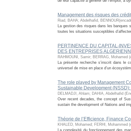
de leur capacité à générer de l’emploi, à dyn
Management des risques des crédi
Riad, BAHA
;
Abdelhafid, BENNOUR(encadr
La gestion des risques dans les banques s
toutes les situations susceptibles d’affecter
PERTINENCE DU CAPITAL-INV
DES ENTREPRISES ALGERIEN
RAHMOUNI, Samir
;
BERRAG, Mohamed (e
La présente recherche s’inscrit dans le c
universel de mise en place d’un écosystème
The role played by Management Con
Sustainable Development (NSSD): 
DELMADJI, Ahlam
;
DAHIA, Abdelhafid (En
Over recent decades, the concept of Sus
sustain the development of Nations and impro
Théorie de l’Efficience, Finance 
KHALED, Mohamed
;
FERHI, Mohammed (e
La complexité du fonctionnement des march