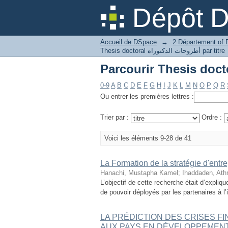
Dépôt 
Accueil de DSpace
→
Thesis doctoral أطروحات الدكتوراه par titre
0-9
A
B
C
D
E
F
G
H
I
J
K
L
M
N
O
P
Q
R
Ou entrer les premières lettres :
Trier par :
Ordre :
Voici les éléments 9-28 de 41
La Formation de la stratégie d'entr
Hanachi, Mustapha Kamel
;
Ihaddaden, Ath
L’objectif de cette recherche était d’expli
de pouvoir déployés par les partenaires à l’
LA PRÉDICTION DES CRISES F
AUX PAYS EN DÉVELOPPEMENT