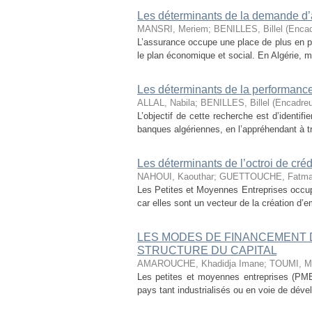
Les déterminants de la demande d’
MANSRI, Meriem
;
BENILLES, Billel (Encad
L’assurance occupe une place de plus en pl
le plan économique et social. En Algérie, ma
Les déterminants de la performanc
ALLAL, Nabila
;
BENILLES, Billel (Encadreu
L’objectif de cette recherche est d’identif
banques algériennes, en l’appréhendant à tr
Les déterminants de l’octroi de cré
NAHOUI, Kaouthar
;
GUETTOUCHE, Fatma Z
Les Petites et Moyennes Entreprises occupe
car elles sont un vecteur de la création d’e
LES MODES DE FINANCEMENT 
STRUCTURE DU CAPITAL
AMAROUCHE, Khadidja Imane
;
TOUMI, Ma
Les petites et moyennes entreprises (PME
pays tant industrialisés ou en voie de dével