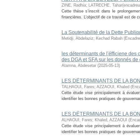
ZINE, Radhia
;
LATRECHE, Tahar(encadreu
Cette thèse s’inscrit dans le prolongem
financières. L’objectif de ce travail est de 
La Soutenabilité de la Dette Publiqu
Metidji, Abdelaziz
;
Kechad Rabah (Encadre
les déterminants de l'éfficiene de
des DGA et SFA sur les donnés de
Atamna, Abdesetar
(
2025-05-13
)
LES DÉTERMINANTS DE LA BO
TALHAOUI, Fares
;
AZZAOUI, Khaled (Enca
Cette étude vise principalement à évalue
identifier les bonnes pratiques de gouvernan
LES DÉTERMINANTS DE LA BO
ALHAOUI, Fares
;
Khaled, AZZAOUI (Encad
Cette étude vise principalement à évalue
identifier les bonnes pratiques de gouvernan