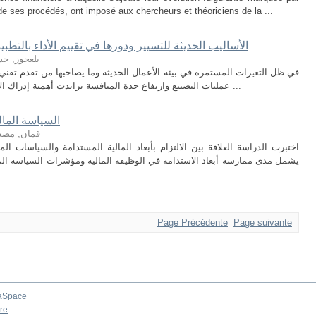
de ses procédés, ont imposé aux chercheurs et théoriciens de la ...
الأساليب الحديثة للتسيير ودورها في تقييم الأداء بالتط
بلعجوز, ح
في ظل التغيرات المستمرة في بيئة الأعمال الحديثة وما يصاحبها من تقدم تقني ه
عمليات التصنيع وارتفاع حدة المنافسة تزايدت أهمية إدراك الإدارة لتأثير المتغيرات البيئية الداخلية والخارجية ...
السياسة المال
قمان, مص
اختبرت الدراسة العلاقة بين الالتزام بأبعاد المالية المستدامة والسياسات،
يشمل مدى ممارسة أبعاد الاستدامة في الوظيفة المالية ومؤشرات السياسة ا
Page Précédente
Page suivante
aSpace
re