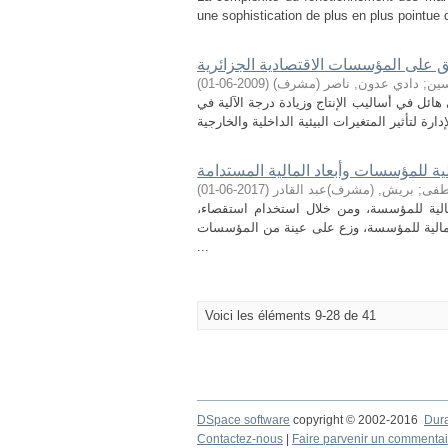
une sophistication de plus en plus pointue 
بيق على المؤسسات الاقتصادية الجزائرية
)
2009-06-01
(
دادي عدون, ناصر (مشرف)
;
سين
ائل في أساليب الإنتاج وزيادة درجة الآلية في
ية للمؤسسات وأبعاد المالية المستدامة
)
2017-06-01
(
بريش, (مشرف)عبد القادر
;
طفى
 المالية للمؤسسة، ومن خلال استخدام استقصاء
لمالية للمؤسسة، وزع على عينة من المؤسسات
...
Voici les éléments 9-28 de 41
DSpace software
copyright © 2002-2016
Dur
Contactez-nous
|
Faire parvenir un commentai