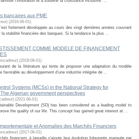
amiser l’innovation et à soutenir la croissance inclusive. ...
ts bancaires aux PME
eur)
(
2016-06-01
)
’est fortement développée au cours des vingt dernières années couvrant
 la stabilité financière des banques. Si la tendance la plus ...
ESTISSEMENT COMME MODELE DE FINANCEMENT
NES
ncadreur)
(
2018-06-01
)
ourant de la littérature qui tente de proposer une adaptation du modèle
 favorable au développement d’une industrie intégrée de ...
trol Systems (MCSs) in the National Strategy for
The Algerian government perspectives
cadreur)
(
2021-06-01
)
tainable Development (SD) has been considered as a leading model to
ve the quality of our life. This concept has gained great interest at ...
Comportementale et Anomalies des Marchés Financiers
ncadreur)
(
2017-06-01
)
és financiers à laquelle s'ajoute leur évolution fulgurante marquée par