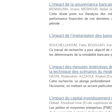
L’impact de la gouvernance bancair
BENHALIMA, Imane
;
MERHOUN, Malek (e
Cette étude porte sur lřanalyse des m
performance financière de ces dernières 
période ...
L’impact de l’implantation des banq
BOUCHELGHOUM, Fella
;
BOUSSAFI, Kame
Ce travail de recherche a pour objectif de m
les déterminants de la rentabilité bancaire
L’impact des mesures restrictives 
la technique des scénarios du mo
HASNI, Abderrahim
;
AZZAOUI, Khaled (Enc
Cette recherche se plonge profondément 
l'économie, en mettant un accent particulier 
L’impact du capital-investissement 
Oubad, Khouloud Israr
(
Ecole supérieure 
Les petites et moyennes entreprises (PME)