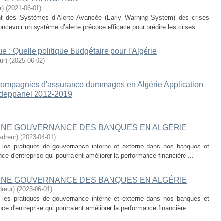
r)
(
2021-06-01
)
ent des Systèmes d’Alerte Avancée (Early Warning System) des crises
concevoir un système d’alerte précoce efficace pour prédire les crises ...
e : Quelle politique Budgétaire pour l'Algérie
ur)
(
2025-06-02
)
s compagnies d'assurance dummages en Algérie Application
 deppanel 2012-2019
NNE GOUVERNANCE DES BANQUES EN ALGÉRIE
dreur)
(
2023-04-01
)
r les pratiques de gouvernance interne et externe dans nos banques et
ce d'entreprise qui pourraient améliorer la performance financière ...
NNE GOUVERNANCE DES BANQUES EN ALGÉRIE
reur)
(
2023-06-01
)
r les pratiques de gouvernance interne et externe dans nos banques et
ce d'entreprise qui pourraient améliorer la performance financière ...