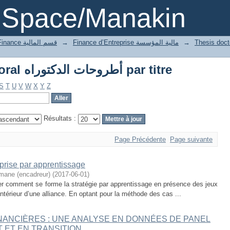
Parcourir Thesis doctoral أطروحات الدكتوراه par titre
DSpace/Manakin
2 Département of Finance قسم المالية
→
Finance d’Entreprise مالية المؤسسة
→
Parcourir Thesis doctoral أطروحات الدكتوراه par titre
S
T
U
V
W
X
Y
Z
Résultats :
Page Précédente
Page suivante
eprise par apprentissage
mane (encadreur)
(
2017-06-01
)
quer comment se forme la stratégie par apprentissage en présence des jeux
intérieur d’une alliance. En optant pour la méthode des cas ...
INANCIÈRES : UNE ANALYSE EN DONNÉES DE PANEL
 ET EN TRANSITION