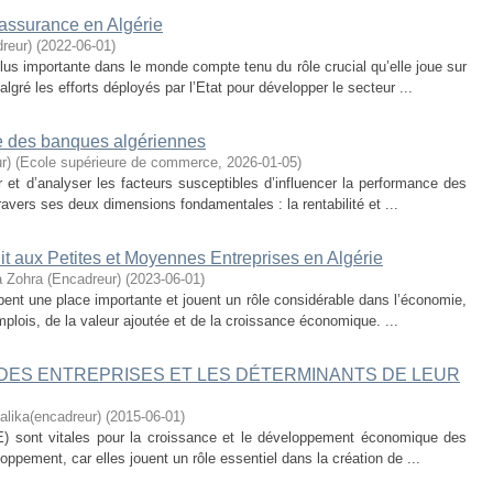
assurance en Algérie
reur)
(
2022-06-01
)
us importante dans le monde compte tenu du rôle crucial qu’elle joue sur
lgré les efforts déployés par l’Etat pour développer le secteur ...
e des banques algériennes
r)
(
Ecole supérieure de commerce
,
2026-01-05
)
ier et d’analyser les facteurs susceptibles d’influencer la performance des
avers ses deux dimensions fondamentales : la rentabilité et ...
dit aux Petites et Moyennes Entreprises en Algérie
ohra (Encadreur)
(
2023-06-01
)
nt une place importante et jouent un rôle considérable dans l’économie,
mplois, de la valeur ajoutée et de la croissance économique. ...
DES ENTREPRISES ET LES DÉTERMINANTS DE LEUR
lika(encadreur)
(
2015-06-01
)
) sont vitales pour la croissance et le développement économique des
oppement, car elles jouent un rôle essentiel dans la création de ...