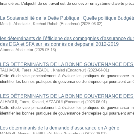
financières. L’objectif de ce travail est de concevoir un système d’alerte préco
La Soutenabilité de la Dette Publique : Quelle politique Budgéta
Metidji, Abdelaziz
;
Kechad Rabah (Encadreur)
(
2025-06-02
)
les déterminants de l'éfficiene des compagnies d'assurance d
des DGA et SFA sur les donnés de deppanel 2012-2019
Atamna, Abdesetar
(
2025-05-13
)
LES DÉTERMINANTS DE LA BONNE GOUVERNANCE DES
TALHAOUI, Fares
;
AZZAOUI, Khaled (Encadreur)
(
2023-04-01
)
Cette étude vise principalement à évaluer les pratiques de gouvernance i
identifier les bonnes pratiques de gouvernance d'entreprise qui pourraient amél
LES DÉTERMINANTS DE LA BONNE GOUVERNANCE DES
ALHAOUI, Fares
;
Khaled, AZZAOUI (Encadreur)
(
2023-06-01
)
Cette étude vise principalement à évaluer les pratiques de gouvernance i
identifier les bonnes pratiques de gouvernance d'entreprise qui pourraient amél
Les déterminants de la demande d’assurance en Algérie
MANSRI, Meriem
;
BENILLES, Billel (Encadreur)
(
2022-06-01
)