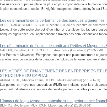
L’assurance occupe une place de plus en plus importante dans le monde compt
le plan économique et social. En Algérie, malgré les efforts déployés par l’Eta
Les déterminants de la performance des banques algériennes
ALLAL, Nabila
;
BENILLES, Billel (Encadreur)
(
Ecole supérieure de commerc
L’objectif de cette recherche est d’identifier et d’analyser les facteurs susc
banques algériennes, en l’appréhendant à travers ses deux dimensions fondamen
Les déterminants de l’octroi de crédit aux Petites et Moyennes 
NAHOUI, Kaouthar
;
GUETTOUCHE, Fatma Zohra (Encadreur)
(
2023-06-01
)
Les Petites et Moyennes Entreprises occupent une place importante et jouen
car elles sont un vecteur de la création d’emplois, de la valeur ajoutée et de
LES MODES DE FINANCEMENT DES ENTREPRISES ET L
STRUCTURE DU CAPITAL
AMAROUCHE, Khadidja Imane
;
TOUMI, Malika(encadreur)
(
2015-06-01
)
Les petites et moyennes entreprises (PME) sont vitales pour la croissan
pays tant industrialisés ou en voie de développement, car elles jouent un rôle 
L’impact de la gouvernance bancaire sur la performance financ
BENHALIMA, Imane
;
MERHOUN, Malek (encadreur)
(
2019-06-01
)