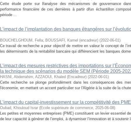
Cette étude porte sur lřanalyse des mécanismes de gouvernance dans
performance financière de ces dernières à partir dřun échantillon compos
période ...
L’impact de l’implantation des banques étrangères sur l’évolut
BOUCHELGHOUM, Fella
;
BOUSSAFI, Kamel (encadreur)
(
2022-06-01
)
Ce travail de recherche a pour objectif de mettre en valeur le concept de l’inte
les déterminants de la rentabilité bancaire qui différencient les banques dom
L’impact des mesures restrictives des importations sur l’Écon
la technique des scénarios du modèle SEM (Période 2005-202
HASNI, Abderrahim
;
AZZAOUI, Khaled (Encadreur)
(
2022-06-01
)
Cette recherche se plonge profondément dans les conséquences des mesur
l'économie, en mettant un accent particulier sur l'Algérie à la suite de la chut
L’impact du capital-investissement sur la compétitivité des PME
Oubad, Khouloud Israr
(
Ecole supérieure de commerce
,
2025-06-08
)
Les petites et moyennes entreprises (PME) constituent un levier essentiel 
de leur capacité à générer de l’emploi, à dynamiser l’innovation et à soutenir l