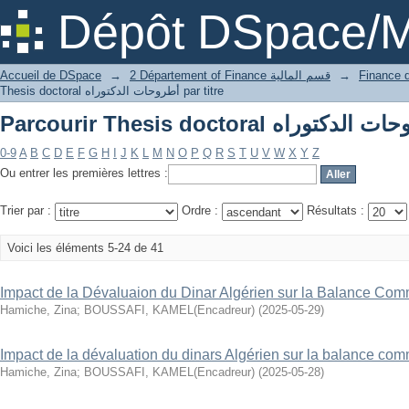
Dépôt DSpace/M
Accueil de DSpace
→
2 Département of Finance قسم المالية
→
Thesis doctoral أطروحات الدكتوراه par titre
0-9
A
B
C
D
E
F
G
H
I
J
K
L
M
N
O
P
Q
R
S
T
U
V
W
X
Y
Z
Ou entrer les premières lettres :
Trier par :
Ordre :
Résultats :
Voici les éléments 5-24 de 41
Impact de la Dévaluaion du Dinar Algérien sur la Balance Com
Hamiche, Zina
;
BOUSSAFI, KAMEL(Encadreur)
(
2025-05-29
)
Impact de la dévaluation du dinars Algérien sur la balance co
Hamiche, Zina
;
BOUSSAFI, KAMEL(Encadreur)
(
2025-05-28
)