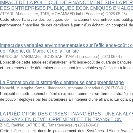
IMPACT DE LA POLITIQUE DE FINANCEMENT SUR LA P
DES ENTREPRISES PUBLIQUES ECONOMIQUES EN ALGE
ATTARI, Abdennasser
;
TARI, MOHAMMED larbi (Encadreur)
(
2025-05-25
)
Cette étude l'analyse des politiques de financement des entreprises publi
performance financière de ces dernières à partir d'un échantillon composé 
...
Impact des variables environnementales sur l'efficience-coût :
de l'Algérie, du Maroc et de la Tunisie
GUIDOUM, NARIMANE
;
BOUSSAFI, KAMEL(Encadreur)
(
2023-06-01
)
L’objectif de cette étude est d’analyser l’efficience-coût de quarante banqu
et tunisiennes et de déterminer quelles sont les variables spécifiques à la ban
La Formation de la stratégie d'entreprise par apprentissage
Hanachi, Mustapha Kamel
;
Ihaddaden, Athmane (encadreur)
(
2017-06-01
)
L’objectif de cette recherche était d’expliquer comment se forme la stratégi
de pouvoir déployés par les partenaires à l’intérieur d’une alliance. En optant
LA PRÉDICTION DES CRISES FINANCIÈRES : UNE ANAL
AUX PAYS EN DÉVELOPPEMENT ET EN TRANSITION
ZINE, Radhia
;
LATRECHE, Tahar(encadreur)
(
2021-06-01
)
Cette thèse s’inscrit dans le prolongement des Systèmes d’Alerte Avanc