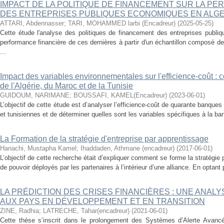
IMPACT DE LA POLITIQUE DE FINANCEMENT SUR LA P
DES ENTREPRISES PUBLIQUES ECONOMIQUES EN ALGE
ATTARI, Abdennasser
;
TARI, MOHAMMED larbi (Encadreur)
(
2025-05-25
)
Cette étude l'analyse des politiques de financement des entreprises publi
performance financière de ces dernières à partir d'un échantillon composé 
...
Impact des variables environnementales sur l'efficience-coût :
de l'Algérie, du Maroc et de la Tunisie
GUIDOUM, NARIMANE
;
BOUSSAFI, KAMEL(Encadreur)
(
2023-06-01
)
L’objectif de cette étude est d’analyser l’efficience-coût de quarante banqu
et tunisiennes et de déterminer quelles sont les variables spécifiques à la ban
La Formation de la stratégie d'entreprise par apprentissage
Hanachi, Mustapha Kamel
;
Ihaddaden, Athmane (encadreur)
(
2017-06-01
)
L’objectif de cette recherche était d’expliquer comment se forme la stratégi
de pouvoir déployés par les partenaires à l’intérieur d’une alliance. En optant
LA PRÉDICTION DES CRISES FINANCIÈRES : UNE ANAL
AUX PAYS EN DÉVELOPPEMENT ET EN TRANSITION
ZINE, Radhia
;
LATRECHE, Tahar(encadreur)
(
2021-06-01
)
Cette thèse s’inscrit dans le prolongement des Systèmes d’Alerte Avanc