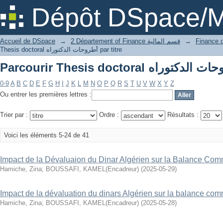
Dépôt DSpace/M
Accueil de DSpace
→
2 Département of Finance قسم المالية
→
Thesis doctoral أطروحات الدكتوراه par titre
0-9
A
B
C
D
E
F
G
H
I
J
K
L
M
N
O
P
Q
R
S
T
U
V
W
X
Y
Z
Ou entrer les premières lettres :
Trier par :
Ordre :
Résultats :
Voici les éléments 5-24 de 41
Impact de la Dévaluaion du Dinar Algérien sur la Balance Com
Hamiche, Zina
;
BOUSSAFI, KAMEL(Encadreur)
(
2025-05-29
)
Impact de la dévaluation du dinars Algérien sur la balance co
Hamiche, Zina
;
BOUSSAFI, KAMEL(Encadreur)
(
2025-05-28
)