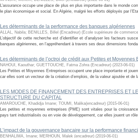
L’assurance occupe une place de plus en plus importante dans le monde compt
le plan économique et social. En Algérie, malgré les efforts déployés par l’Eta
Les déterminants de la performance des banques algériennes
ALLAL, Nabila
;
BENILLES, Billel (Encadreur)
(
Ecole supérieure de commerc
L’objectif de cette recherche est d’identifier et d’analyser les facteurs susc
banques algériennes, en l’appréhendant à travers ses deux dimensions fondamen
Les déterminants de l’octroi de crédit aux Petites et Moyennes 
NAHOUI, Kaouthar
;
GUETTOUCHE, Fatma Zohra (Encadreur)
(
2023-06-01
)
Les Petites et Moyennes Entreprises occupent une place importante et jouen
car elles sont un vecteur de la création d’emplois, de la valeur ajoutée et de
LES MODES DE FINANCEMENT DES ENTREPRISES ET L
STRUCTURE DU CAPITAL
AMAROUCHE, Khadidja Imane
;
TOUMI, Malika(encadreur)
(
2015-06-01
)
Les petites et moyennes entreprises (PME) sont vitales pour la croissan
pays tant industrialisés ou en voie de développement, car elles jouent un rôle 
L’impact de la gouvernance bancaire sur la performance financ
BENHALIMA, Imane
;
MERHOUN, Malek (encadreur)
(
2019-06-01
)