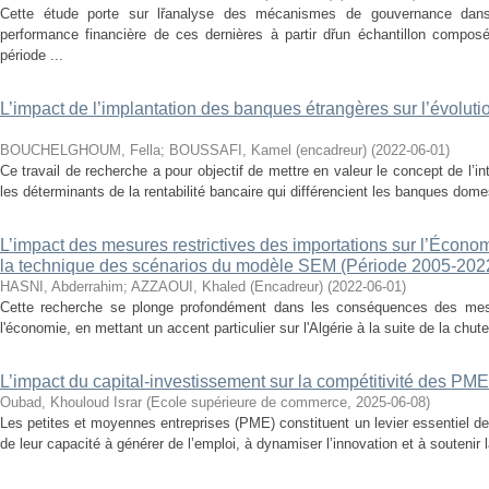
Cette étude porte sur lřanalyse des mécanismes de gouvernance dans
performance financière de ces dernières à partir dřun échantillon compos
période ...
L’impact de l’implantation des banques étrangères sur l’évolut
BOUCHELGHOUM, Fella
;
BOUSSAFI, Kamel (encadreur)
(
2022-06-01
)
Ce travail de recherche a pour objectif de mettre en valeur le concept de l’inte
les déterminants de la rentabilité bancaire qui différencient les banques dom
L’impact des mesures restrictives des importations sur l’Écon
la technique des scénarios du modèle SEM (Période 2005-202
HASNI, Abderrahim
;
AZZAOUI, Khaled (Encadreur)
(
2022-06-01
)
Cette recherche se plonge profondément dans les conséquences des mesur
l'économie, en mettant un accent particulier sur l'Algérie à la suite de la chut
L’impact du capital-investissement sur la compétitivité des PME
Oubad, Khouloud Israr
(
Ecole supérieure de commerce
,
2025-06-08
)
Les petites et moyennes entreprises (PME) constituent un levier essentiel 
de leur capacité à générer de l’emploi, à dynamiser l’innovation et à soutenir l