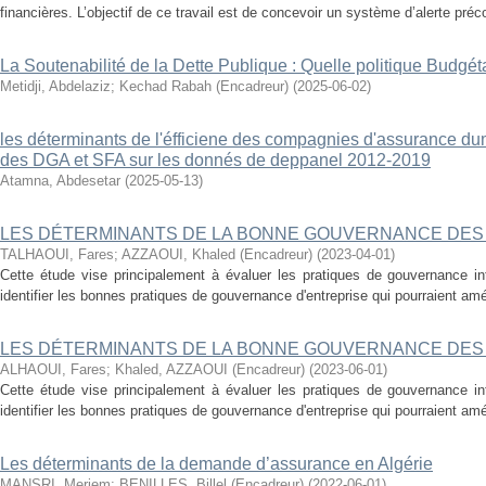
financières. L’objectif de ce travail est de concevoir un système d’alerte préco
La Soutenabilité de la Dette Publique : Quelle politique Budgéta
Metidji, Abdelaziz
;
Kechad Rabah (Encadreur)
(
2025-06-02
)
les déterminants de l'éfficiene des compagnies d'assurance d
des DGA et SFA sur les donnés de deppanel 2012-2019
Atamna, Abdesetar
(
2025-05-13
)
LES DÉTERMINANTS DE LA BONNE GOUVERNANCE DES
TALHAOUI, Fares
;
AZZAOUI, Khaled (Encadreur)
(
2023-04-01
)
Cette étude vise principalement à évaluer les pratiques de gouvernance i
identifier les bonnes pratiques de gouvernance d'entreprise qui pourraient amél
LES DÉTERMINANTS DE LA BONNE GOUVERNANCE DES
ALHAOUI, Fares
;
Khaled, AZZAOUI (Encadreur)
(
2023-06-01
)
Cette étude vise principalement à évaluer les pratiques de gouvernance i
identifier les bonnes pratiques de gouvernance d'entreprise qui pourraient amél
Les déterminants de la demande d’assurance en Algérie
MANSRI, Meriem
;
BENILLES, Billel (Encadreur)
(
2022-06-01
)