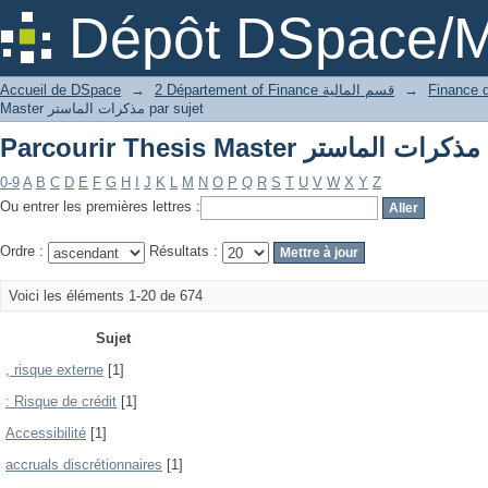
Par
Dépôt DSpace/M
Accueil de DSpace
→
2 Département of Finance قسم المالية
→
Master مذكرات الماستر par sujet
Par
0-9
A
B
C
D
E
F
G
H
I
J
K
L
M
N
O
P
Q
R
S
T
U
V
W
X
Y
Z
Ou entrer les premières lettres :
Ordre :
Résultats :
Voici les éléments 1-20 de 674
Sujet
, risque externe
[1]
: Risque de crédit
[1]
Accessibilité
[1]
accruals discrétionnaires
[1]