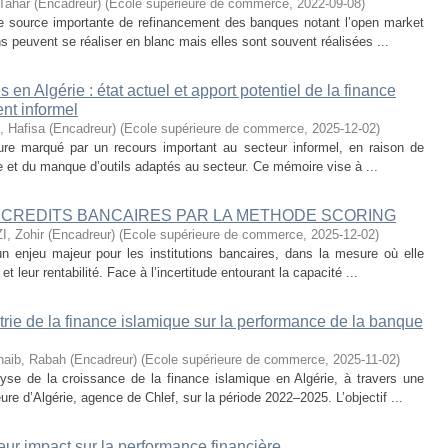
ahar (Encadreur)
(
Ecole supérieure de commerce
,
2022-09-08
)
ne source importante de refinancement des banques notant l’open market
ons peuvent se réaliser en blanc mais elles sont souvent réalisées ...
 en Algérie : état actuel et apport potentiel de la finance
nt informel
 Hafisa (Encadreur)
(
Ecole supérieure de commerce
,
2025-12-02
)
ure marqué par un recours important au secteur informel, en raison de
que et du manque d’outils adaptés au secteur. Ce mémoire vise à ...
S CREDITS BANCAIRES PAR LA METHODE SCORING
, Zohir (Encadreur)
(
Ecole supérieure de commerce
,
2025-12-02
)
un enjeu majeur pour les institutions bancaires, dans la mesure où elle
 et leur rentabilité. Face à l’incertitude entourant la capacité ...
strie de la finance islamique sur la performance de la banque
aib, Rabah (Encadreur)
(
Ecole supérieure de commerce
,
2025-11-02
)
alyse de la croissance de la finance islamique en Algérie, à travers une
re d’Algérie, agence de Chlef, sur la période 2022–2025. L’objectif ...
eur impact sur la performance financière