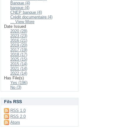
Banque (4)
banque (4)
CNEP banque (4)
Crédit documentaire (4)
... View More
Date Issued
2020 (28)
2023 (23)
2016 (21)
2019 (20)
2017 (19)
2018 (17)
2025 (15)
2015 (14)
2021 (14)
2022 (14)
Has File(s)
Yes (196)
No (3)
Fils RSS
RSS 1.0
RSS 2.0
Atom