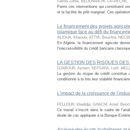
Fatma Zohra, BELKHARCHI
;
LATRECHE, T
Parmi ces interventions qui constituent u
et la facilité de prêt marginal. Ces opérati
Le financement des projets agricoles
islamique face au défi du financeme
ALIOUA, Khaoula
;
ATTIA, Bouchra
;
NECIB,
En Algérie, le financement agricole deme
l’inaccessibilité du crédit bancaire classi
LA GESTION DES RISQUES DE
DJABOUR, Aymen
;
SEFSAFA, Lotfi
;
MELZI
La gestion du risque de crédit constitue 
conditionne à la fois leur stabilité financière
L'impact de la croissance de l'indu
FELLOUH, khadidja
;
GHACHI, Amel
;
Bench
Ce travail s’inscrit dans le cadre de l’an
étude de cas appliquée à la Banque Extérieu
Analyse des écarts budgétaires et l