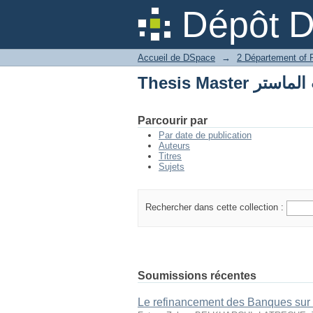
Thesis Master 
Dépôt 
Accueil de DSpace
→
Thesis Master 
Parcourir par
Par date de publication
Auteurs
Titres
Sujets
Rechercher dans cette collection :
Soumissions récentes
Le refinancement des Banques sur