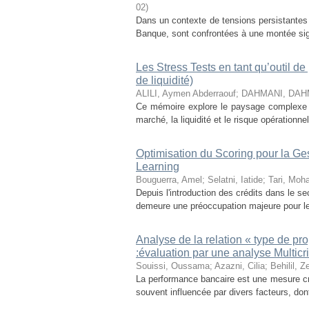
02
)
Dans un contexte de tensions persistantes 
Banque, sont confrontées à une montée signi
Les Stress Tests en tant qu’outil de
de liquidité)
ALILI, Aymen Abderraouf
;
DAHMANI, DAHM
Ce mémoire explore le paysage complexe des
marché, la liquidité et le risque opérationne
Optimisation du Scoring pour la Ge
Learning
Bouguerra, Amel
;
Selatni, Iatide
;
Tari, Moh
Depuis l'introduction des crédits dans le s
demeure une préoccupation majeure pour les i
Analyse de la relation « type de pr
:évaluation par une analyse Multicri
Souissi, Oussama
;
Azazni, Cilia
;
Behilil, 
La performance bancaire est une mesure cruci
souvent influencée par divers facteurs, dont