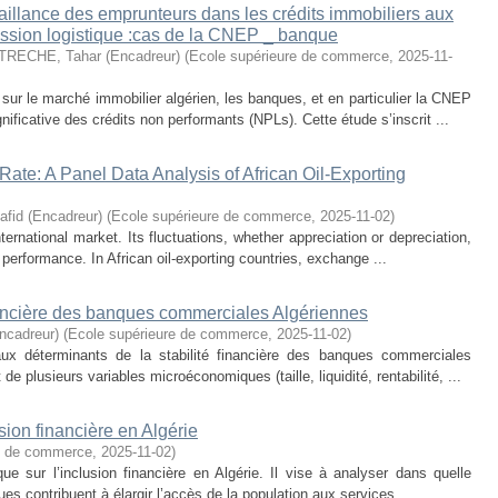
aillance des emprunteurs dans les crédits immobiliers aux
ression logistique :cas de la CNEP _ banque
TRECHE, Tahar (Encadreur)
(
Ecole supérieure de commerce
,
2025-11-
sur le marché immobilier algérien, les banques, et en particulier la CNEP
ficative des crédits non performants (NPLs). Cette étude s’inscrit ...
ate: A Panel Data Analysis of African Oil-Exporting
fid (Encadreur)
(
Ecole supérieure de commerce
,
2025-11-02
)
ternational market. Its fluctuations, whether appreciation or depreciation,
 performance. In African oil-exporting countries, exchange ...
inancière des banques commerciales Algériennes
Encadreur)
(
Ecole supérieure de commerce
,
2025-11-02
)
ux déterminants de la stabilité financière des banques commerciales
 de plusieurs variables microéconomiques (taille, liquidité, rentabilité, ...
sion financière en Algérie
e de commerce
,
2025-11-02
)
e sur l’inclusion financière en Algérie. Il vise à analyser dans quelle
 contribuent à élargir l’accès de la population aux services ...