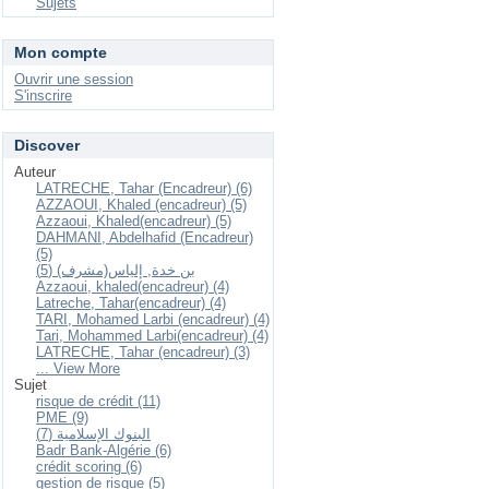
Sujets
Mon compte
Ouvrir une session
S'inscrire
Discover
Auteur
LATRECHE, Tahar (Encadreur) (6)
AZZAOUI, Khaled (encadreur) (5)
Azzaoui, Khaled(encadreur) (5)
DAHMANI, Abdelhafid (Encadreur)
(5)
بن خدة, إلياس(مشرف) (5)
Azzaoui, khaled(encadreur) (4)
Latreche, Tahar(encadreur) (4)
TARI, Mohamed Larbi (encadreur) (4)
Tari, Mohammed Larbi(encadreur) (4)
LATRECHE, Tahar (encadreur) (3)
... View More
Sujet
risque de crédit (11)
PME (9)
البنوك الإسلامية (7)
Badr Bank-Algérie (6)
crédit scoring (6)
gestion de risque (5)