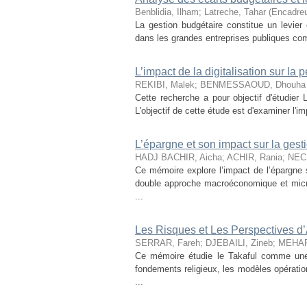
Benblidia, Ilham
;
Latreche, Tahar (Encadreu
La gestion budgétaire constitue un levier
dans les grandes entreprises publiques com
L’impact de la digitalisation sur la 
REKIBI, Malek
;
BENMESSAOUD, Dhouha
Cette recherche a pour objectif d'étudier L
L'objectif de cette étude est d'examiner l'im
L’épargne et son impact sur la ges
HADJ BACHIR, Aicha
;
ACHIR, Rania
;
NECI
Ce mémoire explore l’impact de l’épargne su
double approche macroéconomique et mic
...
Les Risques et Les Perspectives d’
SERRAR, Fareh
;
DJEBAILI, Zineb
;
MEHAR,
Ce mémoire étudie le Takaful comme une a
fondements religieux, les modèles opératio
...