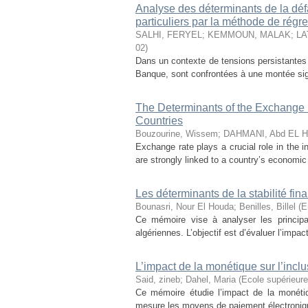
Analyse des déterminants de la déf
particuliers par la méthode de rég
SALHI, FERYEL
;
KEMMOUN, MALAK
;
LA
02
)
Dans un contexte de tensions persistantes 
Banque, sont confrontées à une montée signi
The Determinants of the Exchange R
Countries
Bouzourine, Wissem
;
DAHMANI, Abd EL Ha
Exchange rate plays a crucial role in the in
are strongly linked to a country’s economic
Les déterminants de la stabilité f
Bounasri, Nour El Houda
;
Benilles, Billel (
Ce mémoire vise à analyser les principa
algériennes. L’objectif est d’évaluer l’impact
L’impact de la monétique sur l’inclu
Said, zineb
;
Dahel, Maria
(
Ecole supérieur
Ce mémoire étudie l’impact de la monétiqu
mesure les moyens de paiement électroniques