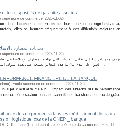
t les dispositifs de garantie associés
e supérieure de commerce
,
2025-11-02
)
 dans l’économie, en raison de leur contribution significative au
tefois, elles se heurtent fréquemment à des difficultés majeures en
تحديات المصارف الاسلام
e supérieure de commerce
,
2025-11-02
)
تهدف هذه الدراسة إلى تحليل التحديات التي تواجه المصارف الإسلامية في تطبيق
الضوء على مدى ملاءمة هذه المعايير لطبيعة عمل هذه البنوك، التي تقوم على مبادئ الشريعة الإسلامية وتستخدم ...
 PERFORMANCE FINANCIERE DE LA BANQUE
dreur)
(
Ecole supérieure de commerce
,
2025-11-02
)
un sujet d’actualité majeur : l’impact des fintechs sur la performance
n monde où le secteur bancaire connaît une transformation rapide grâce
aillance des emprunteurs dans les crédits immobiliers aux
ression logistique :cas de la CNEP _ banque
TRECHE, Tahar (Encadreur)
(
Ecole supérieure de commerce
,
2025-11-