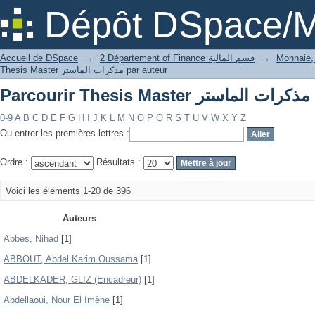
Pa
Dépôt DSpace/M
Accueil de DSpace
→
2 Département of Finance قسم المالية
→
Thesis Master مذكرات الماستر par auteur
Pa
0-9
A
B
C
D
E
F
G
H
I
J
K
L
M
N
O
P
Q
R
S
T
U
V
W
X
Y
Z
Ou entrer les premières lettres :
Ordre :
Résultats :
Voici les éléments 1-20 de 396
Auteurs
Abbes, Nihad
[1]
ABBOUT, Abdel Karim Oussama
[1]
ABDELKADER, GLIZ (Encadreur)
[1]
Abdellaoui, Nour El Imène
[1]