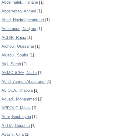
Abdelmalek, Hanane
[1]
Abderrezag, Ahmed
[1]
Abed, Nacira(encadreur)
[1]
Achemoun, Nedjma
[1]
ACHIR, Rania
[1]
Aichour, Oussama
[1]
Aidaoui, Souha
[1]
Akli, Sarah
[2]
AKMOUCHE, Nadia
[1]
ALILI, Aymen Abderraouf
[1]
ALIOUA, Khaoula
[1]
Aouadj, Mohammed
[1]
ARROUF, Malak
[1]
Attar, Boutheyna
[1]
ATTIA, Bouchra
[1]
Azazni, Cilia
[1]