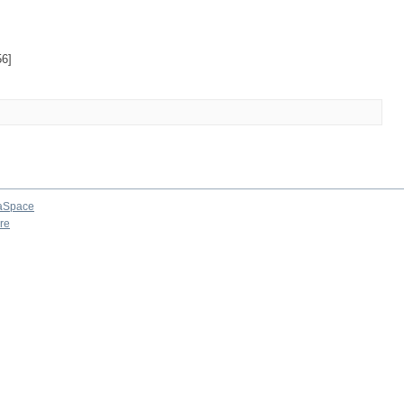
6]
aSpace
re