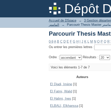
Dépôt 
Accueil de DSpace
→
الماستر
→
0-9
A
B
C
D
E
F
G
H
I
J
K
L
M
N
O
P
Q
R
Ou entrer les premières lettres :
Ordre :
Résultats :
Voici les éléments 1-7 de 7
Auteurs
El Djadi, Imène
[1]
El Fatmi, Walid
[1]
El Halimi, Ines
[1]
ELBALI, Elkhanssa
[1]