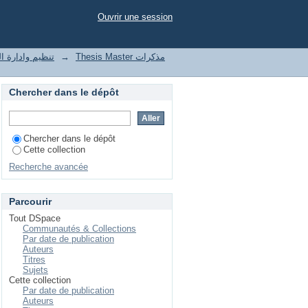
Ouvrir une session
t of enterprises تنظيم وادارة المؤسسات
→
Thesis Master مذكرات
Chercher dans le dépôt
Chercher dans le dépôt
Cette collection
Recherche avancée
Parcourir
Tout DSpace
Communautés & Collections
Par date de publication
Auteurs
Titres
Sujets
Cette collection
Par date de publication
Auteurs