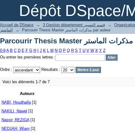
Pa
Dépôt DSpace/M
Accueil de DSpace
→
3 Gestion département قسم التسيير
→
الماستر
→
Parcourir Thesis Master مذكرات الماستر par auteur
Pa
0-9
A
B
C
D
E
F
G
H
I
J
K
L
M
N
O
P
Q
R
S
T
U
V
W
X
Y
Z
Ou entrer les premières lettres :
Ordre :
Résultats :
Voici les éléments 1-7 de 7
Auteurs
NABI, Houdhaifa
[1]
NAKILI, Nawel
[1]
Nassir, REZIGA
[1]
NEDJAH, Wiam
[1]