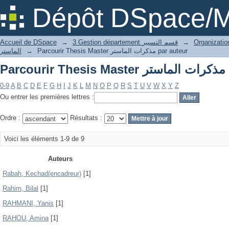
Pa
Dépôt DSpace/M
Accueil de DSpace
→
3 Gestion département قسم التسيير
→
الماستر
→
Parcourir Thesis Master مذكرات الماستر par auteur
Pa
0-9
A
B
C
D
E
F
G
H
I
J
K
L
M
N
O
P
Q
R
S
T
U
V
W
X
Y
Z
Ou entrer les premières lettres :
Ordre :
Résultats :
Voici les éléments 1-9 de 9
Auteurs
Rabah, Kechad(encadreur)
[1]
Rahim, Bilal
[1]
RAHMANI, Yanis
[1]
RAHOU, Amina
[1]