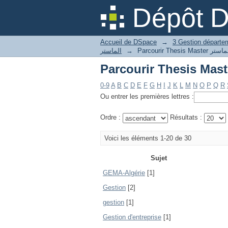
Dépôt 
Accueil de DSpace
→
الماستر
→
0-9
A
B
C
D
E
F
G
H
I
J
K
L
M
N
O
P
Q
R
Ou entrer les premières lettres :
Ordre :
Résultats :
Voici les éléments 1-20 de 30
Sujet
GEMA-Algérie
[1]
Gestion
[2]
gestion
[1]
Gestion d'entreprise
[1]