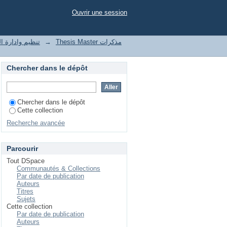
Ouvrir une session
t of enterprises تنظيم وادارة المؤسسات
→
Thesis Master مذكرات
Chercher dans le dépôt
Chercher dans le dépôt
Cette collection
Recherche avancée
Parcourir
Tout DSpace
Communautés & Collections
Par date de publication
Auteurs
Titres
Sujets
Cette collection
Par date de publication
Auteurs