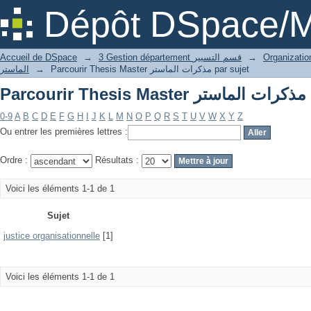
Par
Dépôt DSpace/M
Accueil de DSpace
→
3 Gestion département قسم التسيير
→
الماستر
→
Parcourir Thesis Master مذكرات الماستر par sujet
Par
0-9
A
B
C
D
E
F
G
H
I
J
K
L
M
N
O
P
Q
R
S
T
U
V
W
X
Y
Z
Ou entrer les premières lettres :
Ordre :
Résultats :
Voici les éléments 1-1 de 1
Sujet
justice organisationnelle
[1]
Voici les éléments 1-1 de 1